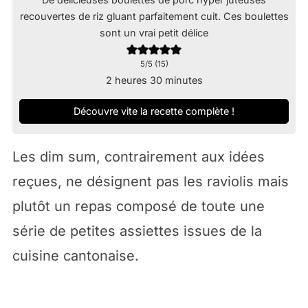
recouvertes de riz gluant parfaitement cuit. Ces boulettes
sont un vrai petit délice
5
/5 (
15
)
heures
minutes
2
heures
30
minutes
Découvre vite la recette complète !
Les dim sum, contrairement aux idées
reçues, ne désignent pas les raviolis mais
plutôt un repas composé de toute une
série de petites assiettes issues de la
cuisine cantonaise.