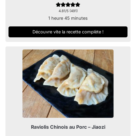
4.81
/5 (
491
)
heure
minutes
1
heure
45
minutes
Découvre vite la recette complète !
Raviolis Chinois au Porc – Jiaozi