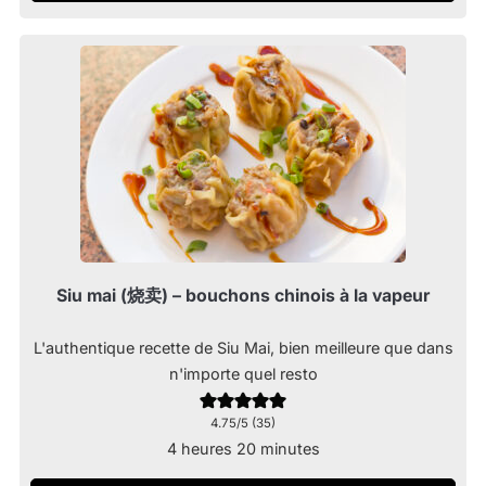
Siu mai (烧卖) – bouchons chinois à la vapeur
L'authentique recette de Siu Mai, bien meilleure que dans
n'importe quel resto
4.75
/5 (
35
)
heures
minutes
4
heures
20
minutes