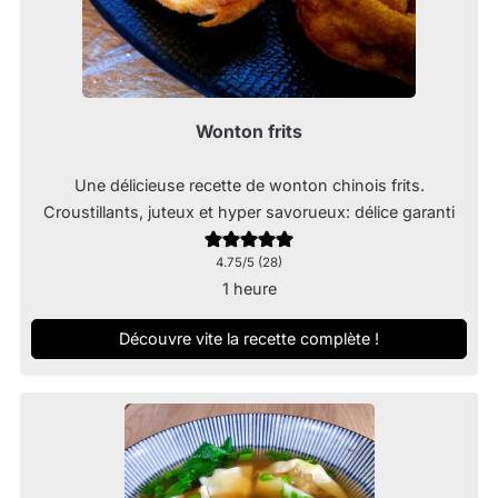
Wonton frits
Une délicieuse recette de wonton chinois frits.
Croustillants, juteux et hyper savorueux: délice garanti
4.75
/5 (
28
)
heure
1
heure
Découvre vite la recette complète !