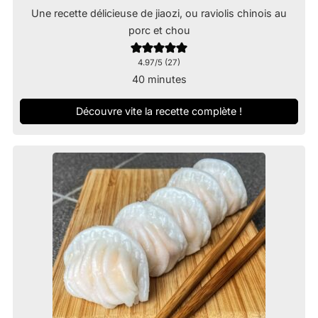
Une recette délicieuse de jiaozi, ou raviolis chinois au
porc et chou
4.97
/5 (
27
)
minutes
40
minutes
Découvre vite la recette complète !