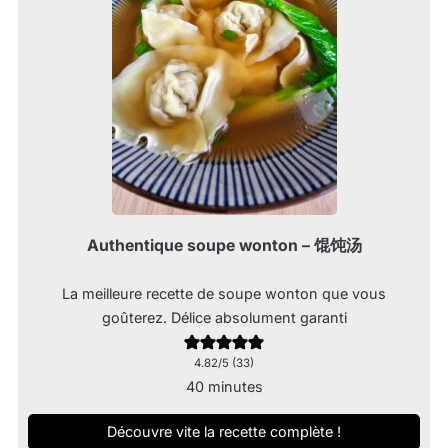
Authentique soupe wonton – 馄饨汤
La meilleure recette de soupe wonton que vous
goûterez. Délice absolument garanti
4.82
/5 (
33
)
minutes
40
minutes
Découvre vite la recette complète !