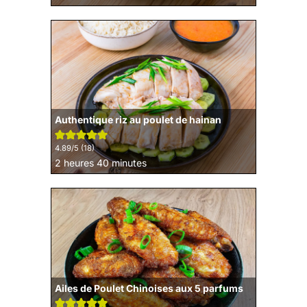
Authentique riz au poulet de hainan
4.89
/5 (
18
)
heures
minutes
2
heures
40
minutes
Ailes de Poulet Chinoises aux 5 parfums