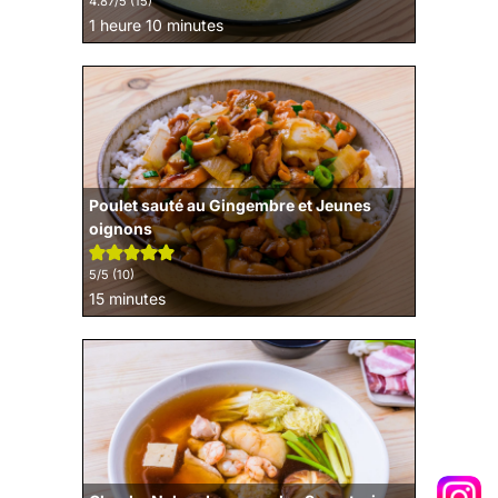
4.87
/5 (
15
)
heure
minutes
1
heure
10
minutes
Poulet sauté au Gingembre et Jeunes
oignons
5
/5 (
10
)
minutes
15
minutes