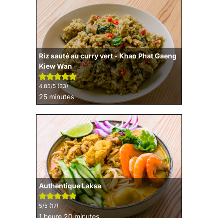
Riz sauté au curry vert - Khao Phat Gaeng
Kiew Wan
4.85
/5 (
33
)
minutes
25
minutes
Authentique Laksa
5
/5 (
17
)
heure
minutes
1
heure
20
minutes