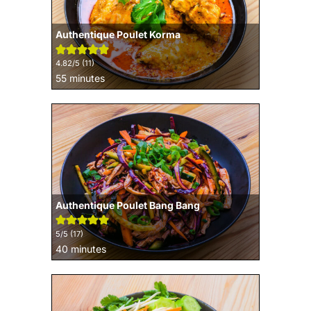
Authentique Poulet Korma
4.82
/5 (
11
)
minutes
55
minutes
Authentique Poulet Bang Bang
5
/5 (
17
)
minutes
40
minutes