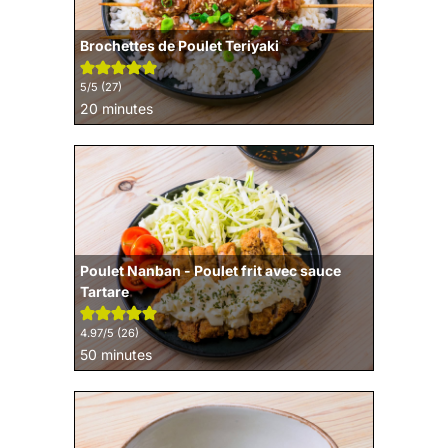
Brochettes de Poulet Teriyaki
5
/5 (
27
)
minutes
20
minutes
Poulet Nanban - Poulet frit avec sauce
Tartare
4.97
/5 (
26
)
minutes
50
minutes