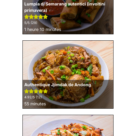
Lumpia di Semarang autentici (involtini
primavera)
5
/5 (
29
)
heure
minutes
1
heure
10
minutes
Authentique Jjimdak de Andong
4.92
/5 (
12
)
minutes
55
minutes