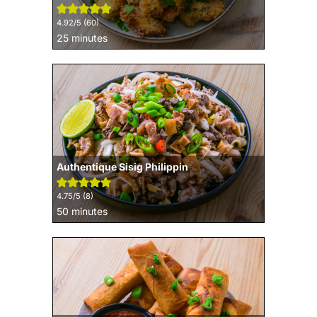
4.92
/5 (
60
)
minutes
25
minutes
Authentique Sisig Philippin
4.75
/5 (
8
)
minutes
50
minutes