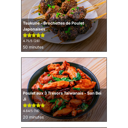
Tsukune - Brochettes de Poulet
Japonaises
4.75
/5 (
28
)
minutes
50
minutes
Poulet aux 3 Trésors Taïwanais - San Bei
Ji
4.84
/5 (
18
)
minutes
20
minutes