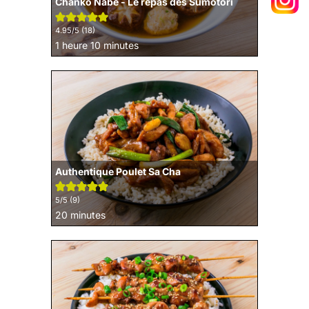
Chanko Nabe - Le repas des Sumotori
4.95
/5 (
18
)
heure
minutes
1
heure
10
minutes
Authentique Poulet Sa Cha
5
/5 (
9
)
minutes
20
minutes