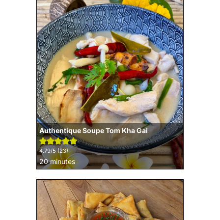
Authentique Soupe Tom Kha Gai
4.79
/5 (
23
)
minutes
20
minutes