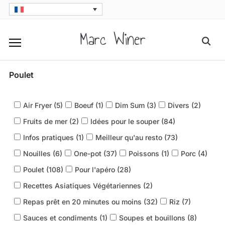
Skip
to
Marc Winer
Searc
content
for:
Poulet
Air Fryer (
5
)
Boeuf (
1
)
Dim Sum (
3
)
Divers (
2
)
Fruits de mer (
2
)
Idées pour le souper (
84
)
Infos pratiques (
1
)
Meilleur qu'au resto (
73
)
Nouilles (
6
)
One-pot (
37
)
Poissons (
1
)
Porc (
4
)
Poulet (
108
)
Pour l'apéro (
28
)
Recettes Asiatiques Végétariennes (
2
)
Repas prêt en 20 minutes ou moins (
32
)
Riz (
7
)
Sauces et condiments (
1
)
Soupes et bouillons (
8
)