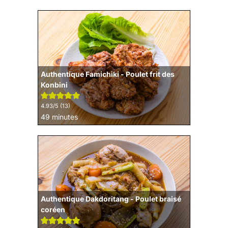
Authentique Famichiki - Poulet frit des
Konbini
4.93
/5 (
13
)
minutes
49
minutes
Authentique Dakdoritang - Poulet braisé
coréen