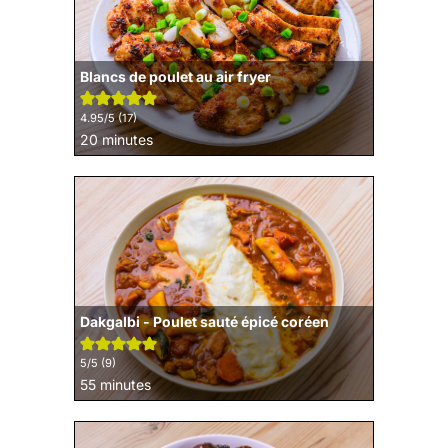
Blancs de poulet au air fryer
4.95
/5 (
17
)
minutes
20
minutes
Dakgalbi - Poulet sauté épicé coréen
5
/5 (
9
)
minutes
55
minutes