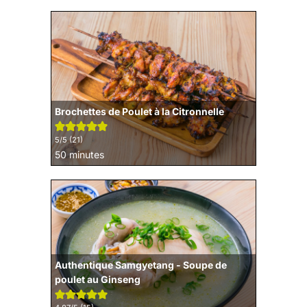
Brochettes de Poulet à la Citronnelle
5
/5 (
21
)
minutes
50
minutes
Authentique Samgyetang - Soupe de
poulet au Ginseng