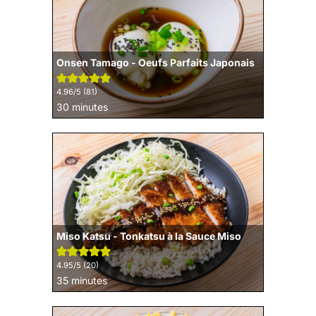
Onsen Tamago - Oeufs Parfaits Japonais
4.96
/5 (
81
)
minutes
30
minutes
Miso Katsu - Tonkatsu à la Sauce Miso
4.95
/5 (
20
)
minutes
35
minutes