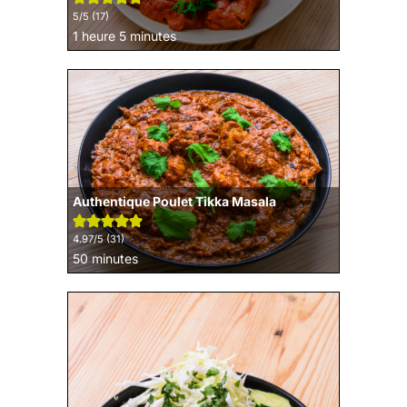
5
/5 (
17
)
heure
minutes
1
heure
5
minutes
Authentique Poulet Tikka Masala
4.97
/5 (
31
)
minutes
50
minutes