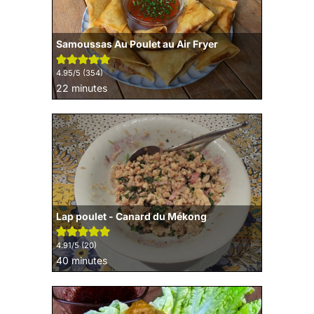
Samoussas Au Poulet au Air Fryer
4.95
/5 (
354
)
minutes
22
minutes
Lap poulet - Canard du Mékong
4.91
/5 (
20
)
minutes
40
minutes