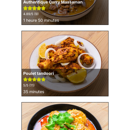
Authentique Curry Massaman
4.89
/5 (
9
)
heure
minutes
1
heure
50
minutes
Poulet tandoori
5
/5 (
11
)
minutes
35
minutes