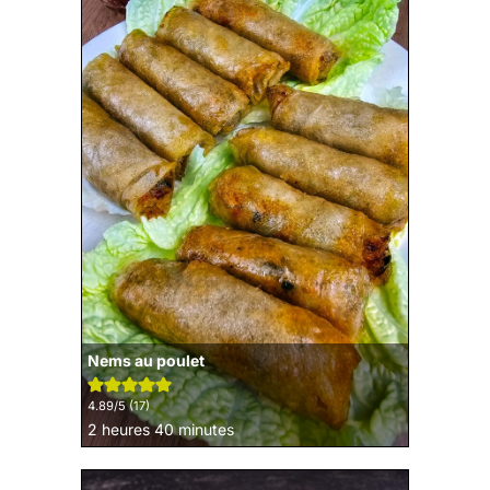
Nems au poulet
4.89
/5 (
17
)
heures
minutes
2
heures
40
minutes