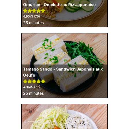
Omurice - Omelette au Riz Japonaise
4.95
/5 (
76
)
minutes
25
minutes
Tamago Sando - Sandwich Japonais aux
Oeufs
4.96
/5 (
22
)
minutes
25
minutes