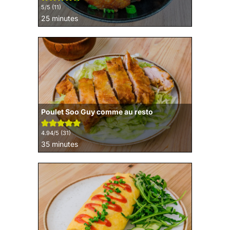
5
/5 (
11
)
minutes
25
minutes
Poulet Soo Guy comme au resto
4.94
/5 (
31
)
minutes
35
minutes