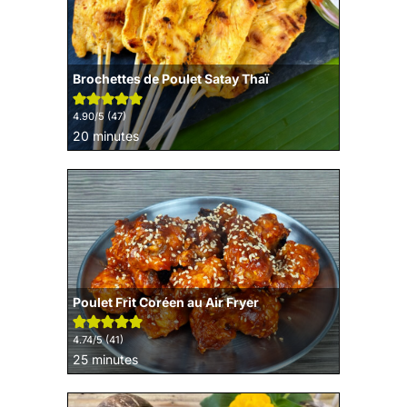
Brochettes de Poulet Satay Thaï
4.90
/5 (
47
)
minutes
20
minutes
Poulet Frit Coréen au Air Fryer
4.74
/5 (
41
)
minutes
25
minutes