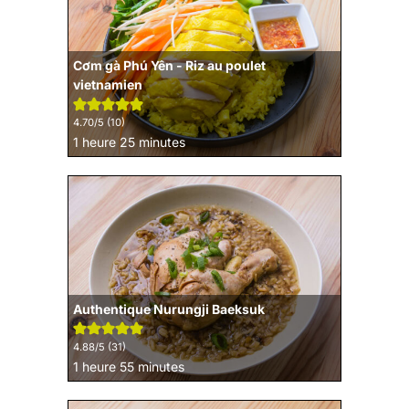
Cơm gà Phú Yên - Riz au poulet
vietnamien
4.70
/5 (
10
)
heure
minutes
1
heure
25
minutes
Authentique Nurungji Baeksuk
4.88
/5 (
31
)
heure
minutes
1
heure
55
minutes