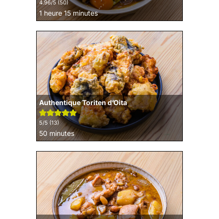
4.96
/5 (
50
)
heure
minutes
1
heure
15
minutes
Authentique Toriten d’Oita
5
/5 (
13
)
minutes
50
minutes