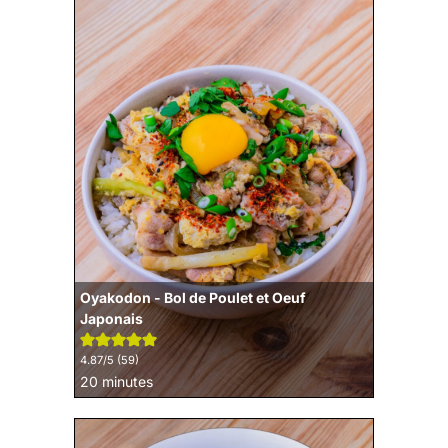
Oyakodon - Bol de Poulet et Oeuf
Japonais
4.87
/5 (
59
)
minutes
20
minutes