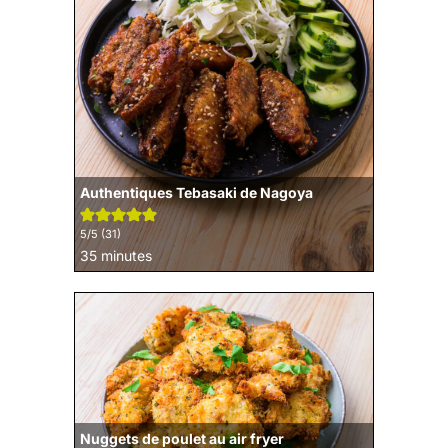
Authentiques Tebasaki de Nagoya
5
/5 (
31
)
minutes
35
minutes
Nuggets de poulet au air fryer