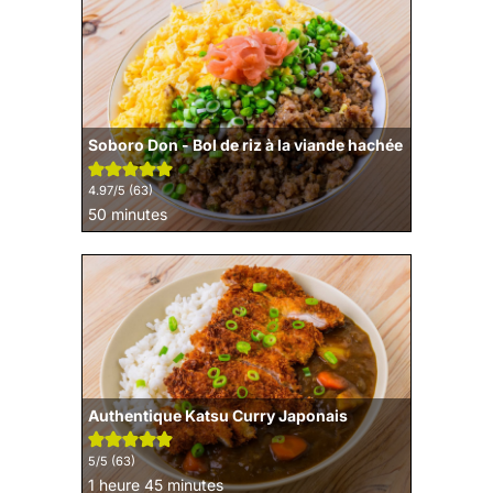
Soboro Don - Bol de riz à la viande hachée
4.97
/5 (
63
)
minutes
50
minutes
Authentique Katsu Curry Japonais
5
/5 (
63
)
heure
minutes
1
heure
45
minutes