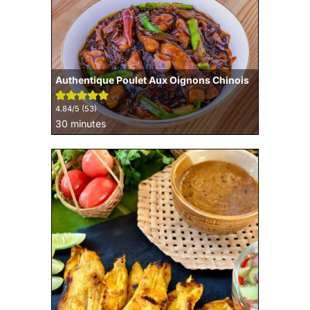
Authentique Poulet Aux Oignons Chinois
4.84
/5 (
53
)
minutes
30
minutes