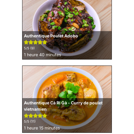
Authentique Poulet Adobo
5
/5 (
9
)
heure
minutes
1
heure
40
minutes
Authentique Cà Ri Gà - Curry de poulet
vietnamien
5
/5 (
11
)
heure
minutes
1
heure
15
minutes