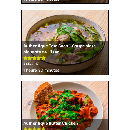
Authentique Tom Saap - Soupe aigre-
piquante de L'Isan
4.95
/5 (
17
)
heure
minutes
1
heure
30
minutes
Authentique Butter Chicken