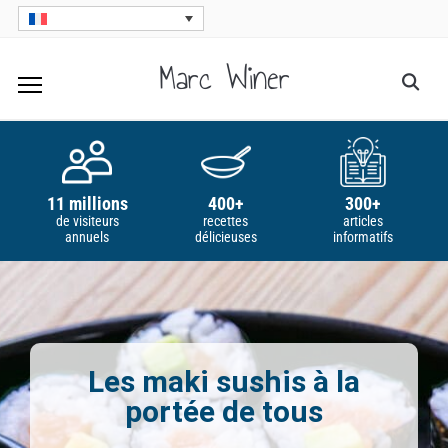
Skip
to
Marc Winer
Searc
content
for:
11 millions
400+
300+
de visiteurs
recettes
articles
annuels
délicieuses
informatifs
Les maki sushis à la
portée de tous