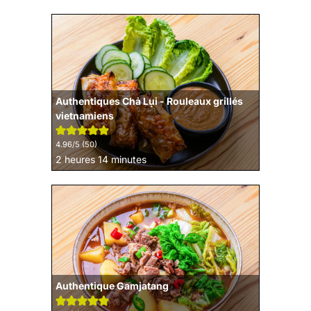
Authentiques Chả Lụi - Rouleaux grillés
vietnamiens
4.96
/5 (
50
)
heures
minutes
2
heures
14
minutes
Authentique Gamjatang