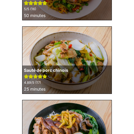
5
/5 (
16
)
minutes
50
minutes
Sauté de porc chinois
4.89
/5 (
17
)
minutes
25
minutes