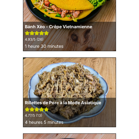
Bánh Xèo - Crêpe Vietnamienne
4.93
/5 (
26
)
heure
minutes
1
heure
30
minutes
Rillettes de Porc à la Mode Asiatique
4.77
/5 (
13
)
heures
minutes
4
heures
5
minutes