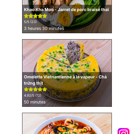
Khao Kha Moo - Jarret de porc braisé thaï
5
/5 (
23
)
heures
minutes
3
heures
30
minutes
Omelette Vietnamienne à la vapeur - Chả
trứng thịt
4.92
/5 (
12
)
minutes
50
minutes