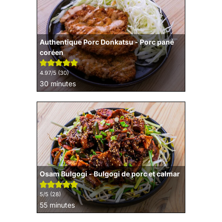
Authentique Porc Donkatsu - Porc pané
coréen
4.97
/5 (
30
)
minutes
30
minutes
Osam Bulgogi - Bulgogi de porc et calmar
5
/5 (
28
)
minutes
55
minutes