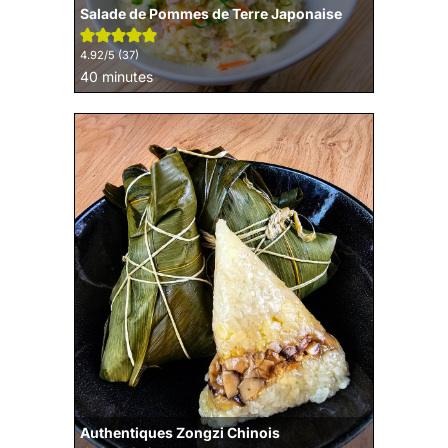
Salade de Pommes de Terre Japonaise
4.92
/5 (
37
)
minutes
40
minutes
Authentiques Zongzi Chinois