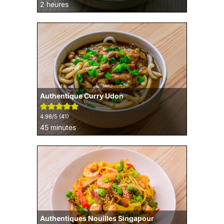
heures
2
heures
Authentique Curry Udon
4.98
/5 (
41
)
minutes
45
minutes
Authentiques Nouilles Singapour