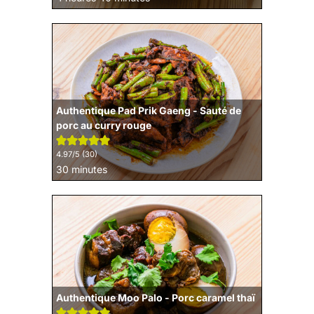
Authentique Pad Prik Gaeng - Sauté de
porc au curry rouge
4.97
/5 (
30
)
minutes
30
minutes
Authentique Moo Palo - Porc caramel thaï