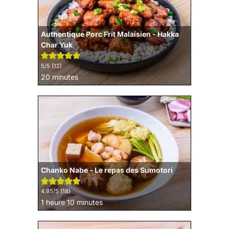
Authentique Porc Frit Malaisien - Hakka
Char Yuk
5
/5 (
12
)
minutes
20
minutes
Chanko Nabe - Le repas des Sumotori
4.95
/5 (
18
)
heure
minutes
1
heure
10
minutes