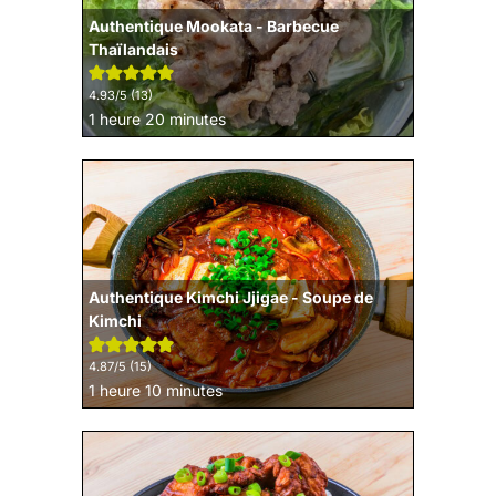
Authentique Mookata - Barbecue
Thaïlandais
4.93
/5 (
13
)
heure
minutes
1
heure
20
minutes
Authentique Kimchi Jjigae - Soupe de
Kimchi
4.87
/5 (
15
)
heure
minutes
1
heure
10
minutes