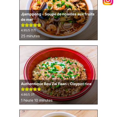
Jjamppong - Soupe de nouilles aux fruits
de mer
4.95
/5 (
17
)
minutes
25
minutes
Authentique Bou Zai Faan - Claypot rice
4.86
/5 (
7
)
heure
minutes
1
heure
10
minutes