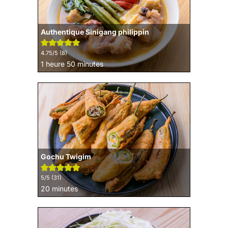
Authentique Sinigang philippin
4.75
/5 (
8
)
heure
minutes
1
heure
50
minutes
Gochu Twigim
5
/5 (
31
)
minutes
20
minutes