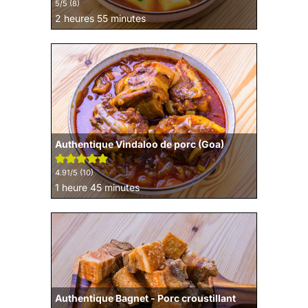
5
/5 (
8
)
heures
minutes
2
heures
55
minutes
Authentique Vindaloo de porc (Goa)
4.91
/5 (
10
)
heure
minutes
1
heure
45
minutes
Authentique Bagnet - Porc croustillant