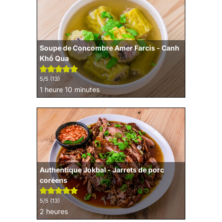
Soupe de Concombre Amer Farcis - Canh
Khổ Qua
5
/5 (
13
)
heure
minutes
1
heure
10
minutes
Authentique Jokbal - Jarrets de porc
coréens
5
/5 (
13
)
heures
2
heures