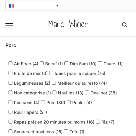
Skip
to
Marc Winer
Searc
content
for:
Porc
Air Fryer (
4
)
Boeuf (
1
)
Dim Sum (
10
)
Divers (
1
)
Fruits de mer (
3
)
Idées pour le souper (
75
)
Légumineuses (
2
)
Meilleur qu'au resto (
74
)
Non catégorisé (
1
)
Nouilles (
13
)
One-pot (
38
)
Poissons (
4
)
Porc (
89
)
Poulet (
4
)
Pour l'apéro (
21
)
Repas prêt en 20 minutes ou moins (
16
)
Riz (
7
)
Soupes et bouillons (
15
)
Tofu (
1
)