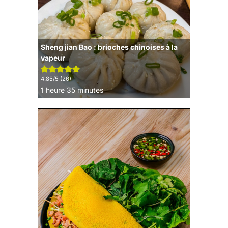
Sheng jian Bao : brioches chinoises à la
vapeur
4.85
/5 (
26
)
heure
minutes
1
heure
35
minutes