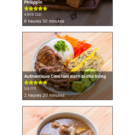
Philippin
4.91
/5 (
22
)
heures
minutes
6
heures
50
minutes
Authentique Cơm tấm sườn bì chả trứng
5
/5 (
17
)
heures
minutes
2
heures
20
minutes