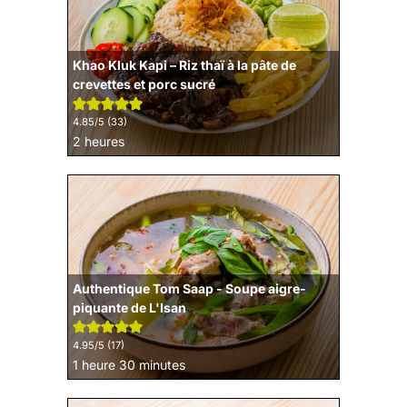
Khao Kluk Kapi – Riz thaï à la pâte de
crevettes et porc sucré
4.85
/5 (
33
)
heures
2
heures
Authentique Tom Saap - Soupe aigre-
piquante de L'Isan
4.95
/5 (
17
)
heure
minutes
1
heure
30
minutes