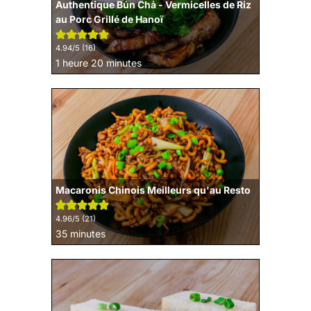
Authentique Bún Chả - Vermicelles de Riz
au Porc Grillé de Hanoï
4.94
/5 (
16
)
heure
minutes
1
heure
20
minutes
Macaronis Chinois Meilleurs qu'au Resto
4.96
/5 (
21
)
minutes
35
minutes