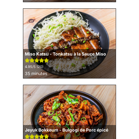
Miso Katsu - Tonkatsu à la Sauce Miso
4.95
/5 (
20
)
minutes
35
minutes
Jeyuk Bokkeum - Bulgogi de Porc épicé