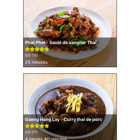
Phat Phet - Sauté de sanglier Thaï
5
/5 (
18
)
minutes
25
minutes
Gaeng Hang Lay - Curry thaï de porc
5
/5 (
17
)
heures
minutes
4
heures
40
minutes