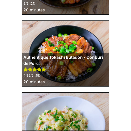
5
/5 (
21
)
minutes
20
minutes
Authentique Tokashi Butadon - Donburi
de Porc
4.95
/5 (
19
)
minutes
20
minutes