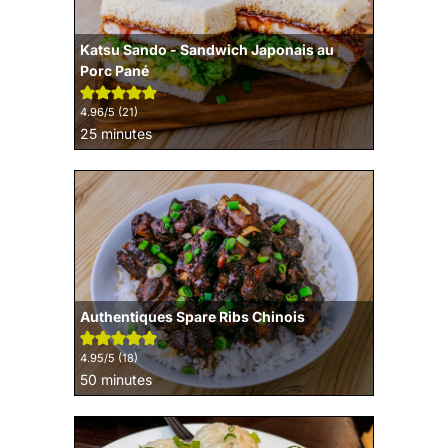
Katsu Sando - Sandwich Japonais au
Porc Pané
4.96
/5 (
21
)
minutes
25
minutes
Authentiques Spare Ribs Chinois
4.95
/5 (
18
)
minutes
50
minutes