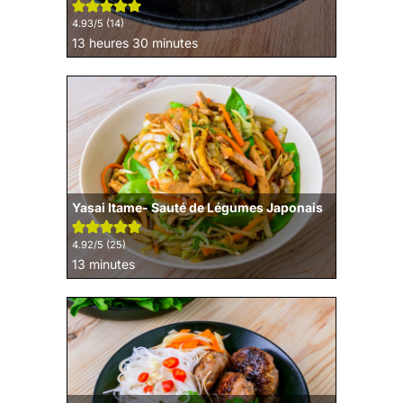
4.93
/5 (
14
)
heures
minutes
13
heures
30
minutes
Yasai Itame- Sauté de Légumes Japonais
4.92
/5 (
25
)
minutes
13
minutes