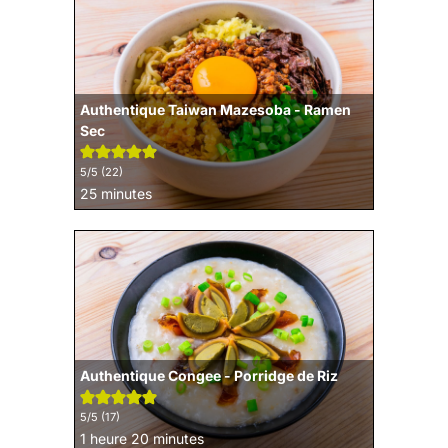
Authentique Taiwan Mazesoba - Ramen
Sec
5
/5 (
22
)
minutes
25
minutes
Authentique Congee - Porridge de Riz
5
/5 (
17
)
heure
minutes
1
heure
20
minutes