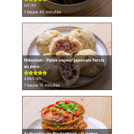
5
/5 (
41
)
heure
minutes
1
heure
40
minutes
Nikuman – Pains vapeur japonais farcis
au porc
4.98
/5 (
41
)
heure
minutes
1
heure
15
minutes
Authentiques Bindaetteok - Galettes