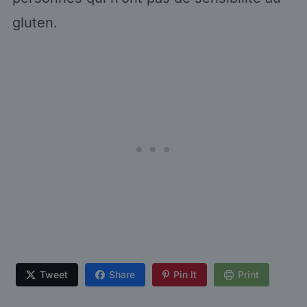
gluten.
Tweet
Share
Pin It
Print