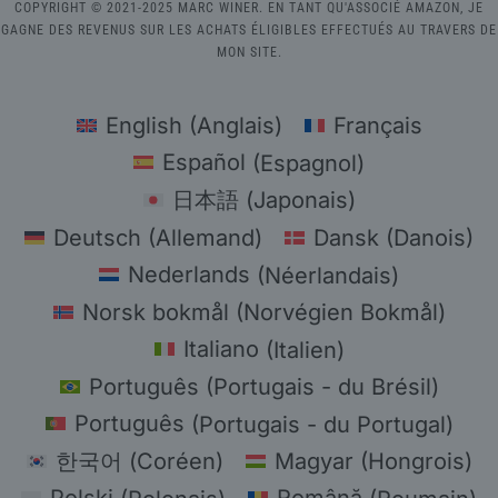
COPYRIGHT © 2021-2025 MARC WINER. EN TANT QU'ASSOCIÉ AMAZON, JE
GAGNE DES REVENUS SUR LES ACHATS ÉLIGIBLES EFFECTUÉS AU TRAVERS DE
MON SITE.
English
(
Anglais
)
Français
Español
(
Espagnol
)
日本語
(
Japonais
)
Deutsch
(
Allemand
)
Dansk
(
Danois
)
Nederlands
(
Néerlandais
)
Norsk bokmål
(
Norvégien Bokmål
)
Italiano
(
Italien
)
Português
(
Portugais - du Brésil
)
Português
(
Portugais - du Portugal
)
한국어
(
Coréen
)
Magyar
(
Hongrois
)