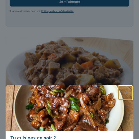
Je m'abonne
Ton e-mail reste chez moi.
Politique de confidentialité
.
×
Du seitan mijoté dans une sauce
Vous pouvez ajouter du seitan à presque
Tu cuisines ce soir ?