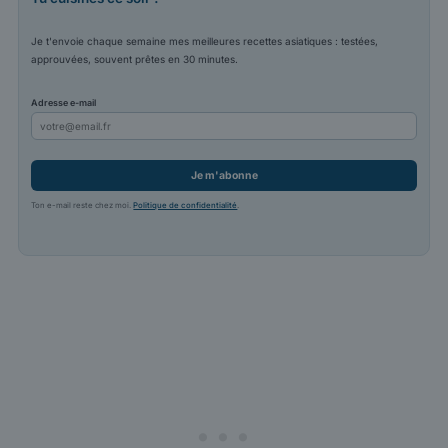
Je t'envoie chaque semaine mes meilleures recettes asiatiques : testées,
approuvées, souvent prêtes en 30 minutes.
Adresse e-mail
Je m'abonne
Ton e-mail reste chez moi.
Politique de confidentialité
.