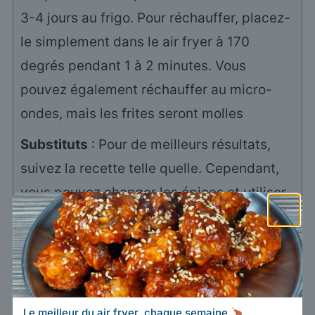
3-4 jours au frigo. Pour réchauffer, placez-
le simplement dans le air fryer à 170
degrés pendant 1 à 2 minutes. Vous
pouvez également réchauffer au micro-
ondes, mais les frites seront molles
Substituts
: Pour de meilleurs résultats,
suivez la recette telle quelle. Cependant,
vous pouvez changer les épices et utiliser
×
une huile différente
Nutrition
Calories:
417
|
Féculents:
93
|
kcal
g
Le meilleur du air fryer, chaque semaine