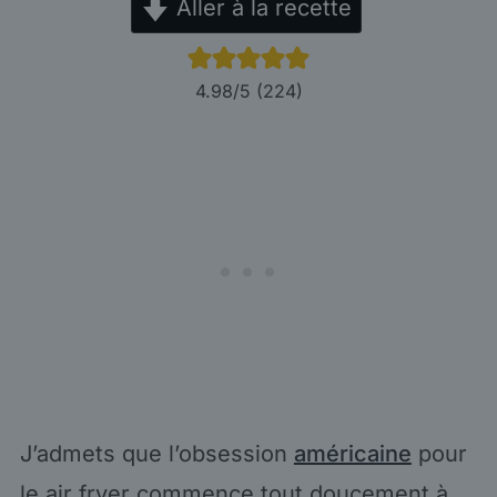
Aller à la recette
4.98
/5 (
224
)
J’admets que l’obsession
américaine
pour
le air fryer commence tout doucement à