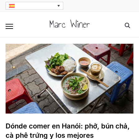
Skip
to
Marc Winer
Searc
content
for:
Dónde comer en Hanói: phở, bún chả,
cà phê trứng y los mejores