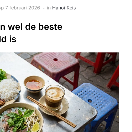
op
7 februari 2026
in
Hanoi Reis
n wel de beste
d is