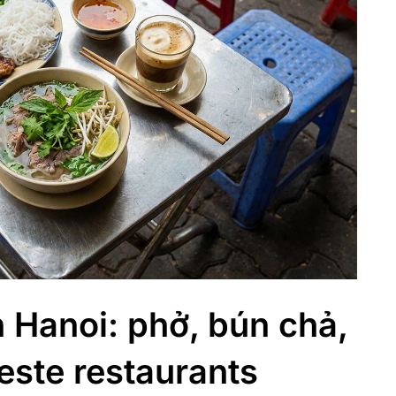
n Hanoi: phở, bún chả,
este restaurants