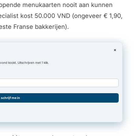
lopende menukaarten nooit aan kunnen
ecialist kost 50.000 VND (ongeveer € 1,90,
ste Franse bakkerijen).
×
nd kookt. Uitschrijven met 1 klik.
k schrijf me in