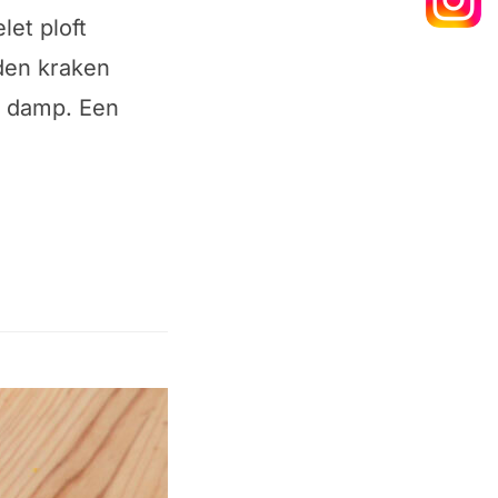
let ploft
den kraken
e damp. Een