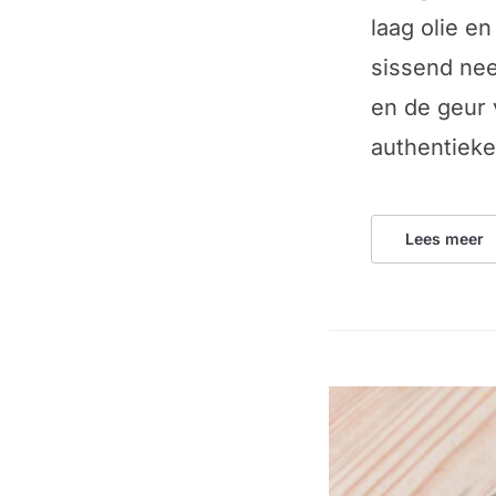
laag olie e
sissend nee
en de geur 
authentieke
Lees meer