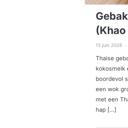
Gebakk
(Khao 
13 juni 2026
Thaise geba
kokosmelk e
boordevol sm
een wok gro
met een Tha
hap […]