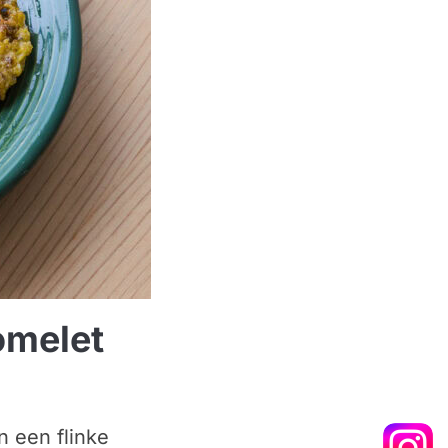
omelet
n een flinke