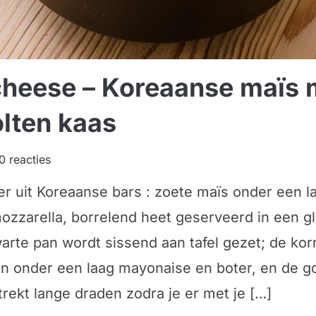
cheese – Koreaanse maïs 
lten kaas
0 reacties
er uit Koreaanse bars : zoete maïs onder een l
ozzarella, borrelend heet geserveerd in een g
arte pan wordt sissend aan tafel gezet; de kor
n onder een laag mayonaise en boter, en de g
trekt lange draden zodra je er met je […]