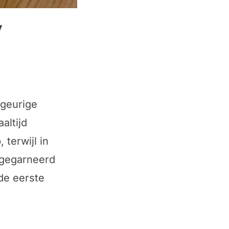
y
 geurige
altijd
 terwijl in
 gegarneerd
de eerste