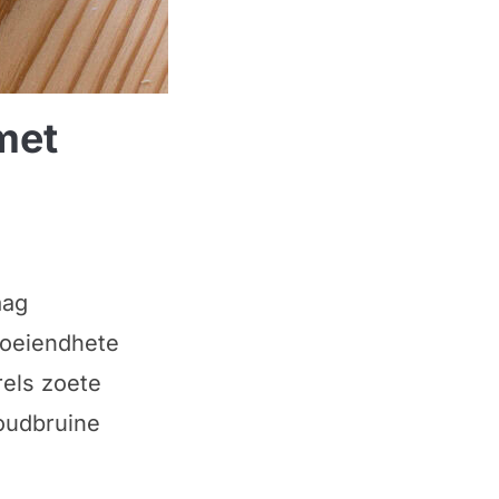
met
aag
loeiendhete
rels zoete
oudbruine