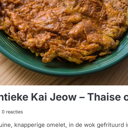
tieke Kai Jeow – Thaise 
0 reacties
ine, knapperige omelet, in de wok gefrituurd i