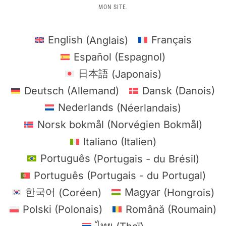
MON SITE.
English
(
Anglais
)
Français
Español
(
Espagnol
)
日本語
(
Japonais
)
Deutsch
(
Allemand
)
Dansk
(
Danois
)
Nederlands
(
Néerlandais
)
Norsk bokmål
(
Norvégien Bokmål
)
Italiano
(
Italien
)
Português
(
Portugais - du Brésil
)
Português
(
Portugais - du Portugal
)
한국어
(
Coréen
)
Magyar
(
Hongrois
)
Polski
(
Polonais
)
Română
(
Roumain
)