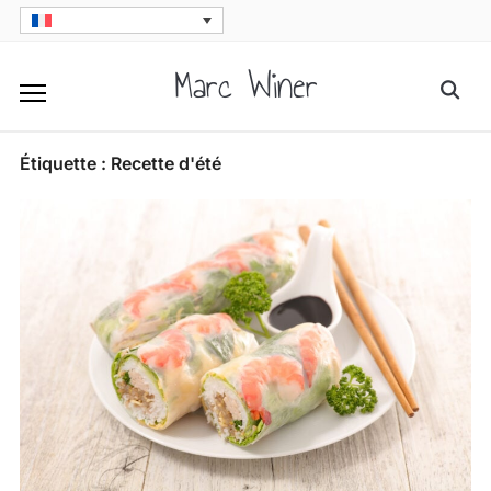
Skip
to
Marc Winer
Searc
content
for:
Étiquette :
Recette d'été