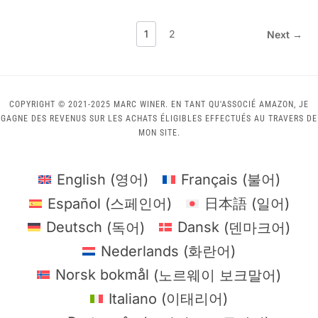
1
2
Next →
COPYRIGHT © 2021-2025 MARC WINER. EN TANT QU'ASSOCIÉ AMAZON, JE
GAGNE DES REVENUS SUR LES ACHATS ÉLIGIBLES EFFECTUÉS AU TRAVERS DE
MON SITE.
English
(
영어
)
Français
(
불어
)
Español
(
스페인어
)
日本語
(
일어
)
Deutsch
(
독어
)
Dansk
(
덴마크어
)
Nederlands
(
화란어
)
Norsk bokmål
(
노르웨이 보크말어
)
Italiano
(
이태리어
)