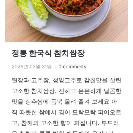
정통 한국식 참치쌈장
2026년 03월 31일
0 comments
된장과 고추장, 청양고추로 감칠맛을 살린
고소한 참치쌈장. 진하고 은은하게 달콤한
맛을 상추쌈에 듬뿍 올려 즐겨 보세요 아
직 따뜻한 쌈에서 김이 모락모락 피어오르
고, 참깨의 고소한 향이 퍼집니다. 부드러