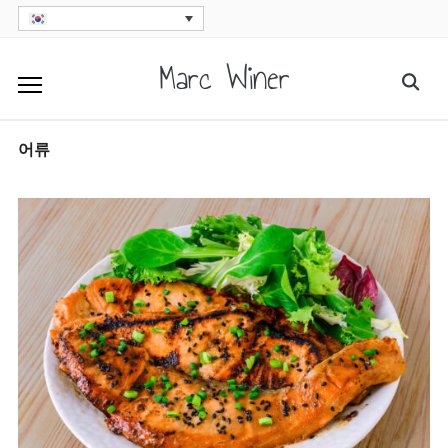
Skip
to
Marc Winer
Searc
content
for:
어류