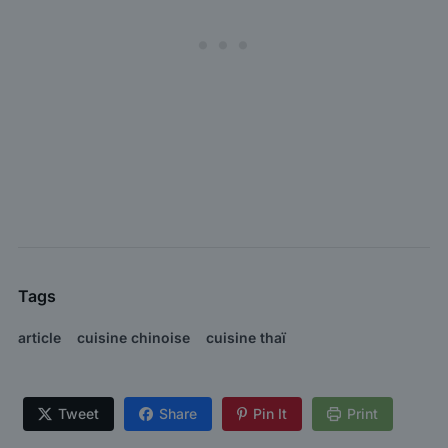
Tags
article
cuisine chinoise
cuisine thaï
Tweet
Share
Pin It
Print