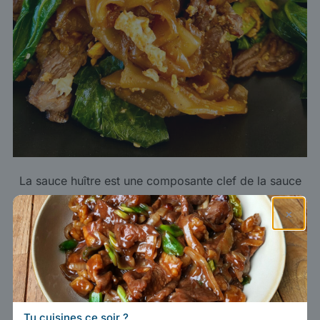
La sauce huître est une composante clef de la sauce
du
pad see ew
thaïlandais
×
Stocker et conserver la sauce
huitre
Non ouverte, la sauce huître peut être
Tu cuisines ce soir ?