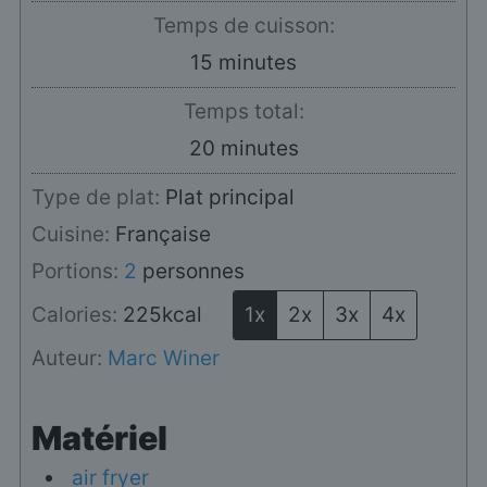
Temps de cuisson:
minutes
15
minutes
Temps total:
minutes
20
minutes
Type de plat:
Plat principal
Cuisine:
Française
Portions:
2
personnes
Calories:
225
kcal
1x
2x
3x
4x
Auteur:
Marc Winer
Matériel
air fryer