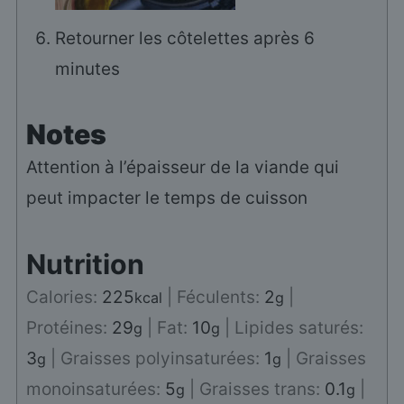
Retourner les côtelettes après 6
minutes
Notes
Attention à l’épaisseur de la viande qui
peut impacter le temps de cuisson
Nutrition
Calories:
225
|
Féculents:
2
|
kcal
g
Protéines:
29
|
Fat:
10
|
Lipides saturés:
g
g
3
|
Graisses polyinsaturées:
1
|
Graisses
g
g
monoinsaturées:
5
|
Graisses trans:
0.1
|
g
g