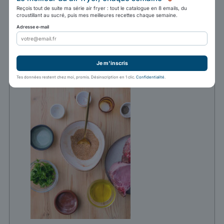
Reçois tout de suite ma série air fryer : tout le catalogue en 8 emails, du
moutarde en poudre,
croustillant au sucré, puis mes meilleures recettes chaque semaine.
Adresse e-mail
0.5 cuillère à café d’oignon en poudre,
0.25 cuillère à café d’ail en poudre
Je m'inscris
Tes données restent chez moi, promis. Désinscription en 1 clic.
Confidentialité
.