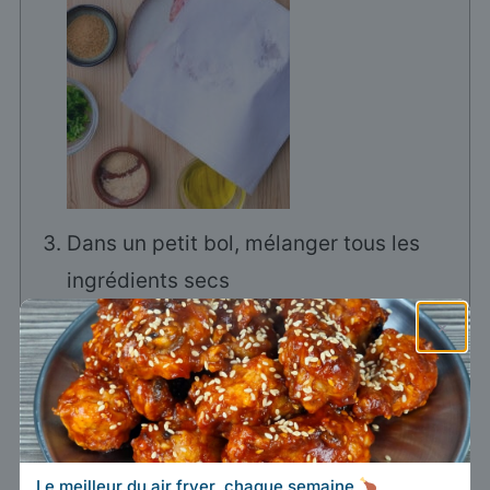
Dans un petit bol, mélanger tous les
ingrédients secs
2 cuillères à soupe de sucre roux,
×
1 cuillère à soupe de paprika,
1.5 cuillères à café de sel,
1.5 cuillères à café de poivre noir,
Le meilleur du air fryer, chaque semaine
1 cuillère à café de graines de