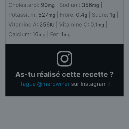
Choléstérol:
90
|
Sodium:
356
|
mg
mg
Potassium:
527
|
Fibre:
0.4
|
Sucre:
1
|
mg
g
g
Vitamine A:
256
|
Vitamine C:
0.1
|
IU
mg
Calcium:
16
|
Fer:
1
mg
mg
As-tu réalisé cette recette ?
Tague @marcwiner
sur Instagram !