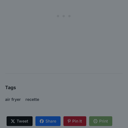
Tags
air fryer
recette
Tweet
Share
Pin It
Print