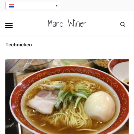
Skip
to
Marc Winer
Searc
content
for:
Technieken