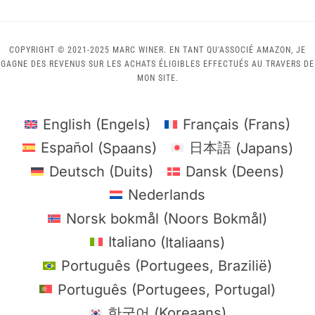
COPYRIGHT © 2021-2025 MARC WINER. EN TANT QU'ASSOCIÉ AMAZON, JE
GAGNE DES REVENUS SUR LES ACHATS ÉLIGIBLES EFFECTUÉS AU TRAVERS DE
MON SITE.
English
(
Engels
)
Français
(
Frans
)
Español
(
Spaans
)
日本語
(
Japans
)
Deutsch
(
Duits
)
Dansk
(
Deens
)
Nederlands
Norsk bokmål
(
Noors Bokmål
)
Italiano
(
Italiaans
)
Português
(
Portugees, Brazilië
)
Português
(
Portugees, Portugal
)
한국어
(
Koreaans
)