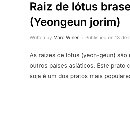
Raiz de lótus bras
(Yeongeun jorim)
Written by
Marc Winer
Published on
13 de 
As raízes de lótus (yeon-geun) são
outros países asiáticos. Este prato
soja é um dos pratos mais populare