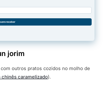
uero receber
n jorim
a com outros pratos cozidos no molho de
 chinês caramelizado
).