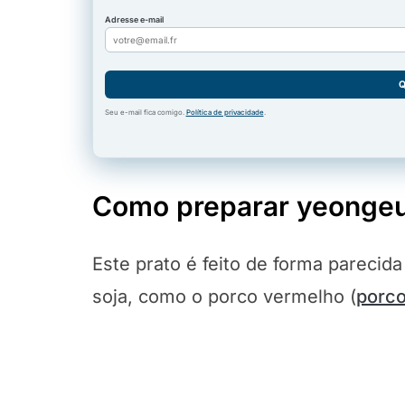
Adresse e-mail
Q
Seu e-mail fica comigo.
Política de privacidade
.
Como preparar yeongeu
Este prato é feito de forma parecid
soja, como o porco vermelho (
porco