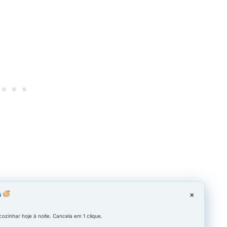
s
×
zinhar hoje à noite. Cancela em 1 clique.