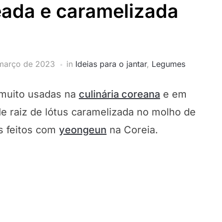
eada e caramelizada
março de 2023
in
Ideias para o jantar
,
Legumes
 muito usadas na
culinária coreana
e em
 de raiz de lótus caramelizada no molho de
s feitos com
yeongeun
na Coreia.