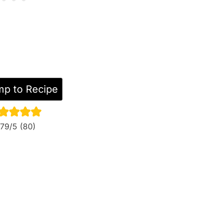
p to Recipe
.79
/5 (
80
)