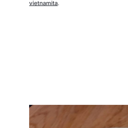
vietnamita
.