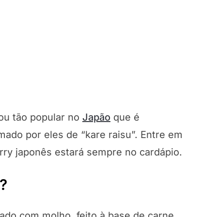
nou tão popular no
Japão
que é
mado por eles de “kare raisu”. Entre em
urry japonês estará sempre no cardápio.
?
ado com molho, feito à base de carne,