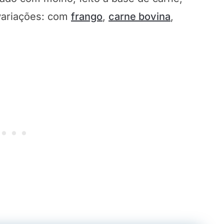
 variações: com
frango
,
carne bovina
,