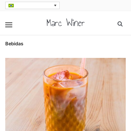
Skip
to
Marc Winer
Searc
content
for:
Bebidas