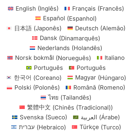
English
(
Inglês
)
Français
(
Francês
)
Español
(
Espanhol
)
日本語
(
Japonês
)
Deutsch
(
Alemão
)
Dansk
(
Dinamarquês
)
Nederlands
(
Holandês
)
Norsk bokmål
(
Norueguês
)
Italiano
Português
Português
한국어
(
Coreano
)
Magyar
(
Húngaro
)
Polski
(
Polonês
)
Română
(
Romeno
)
ไทย
(
Tailandês
)
繁體中文
(
Chinês (Tradicional)
)
Svenska
(
Sueco
)
العربية
(
Árabe
)
עברית
(
Hebraico
)
Türkçe
(
Turco
)