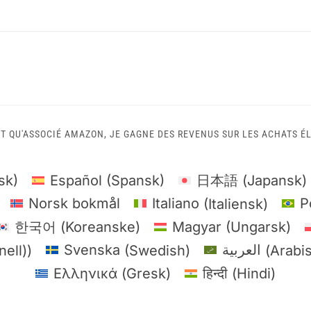
T QU'ASSOCIÉ AMAZON, JE GAGNE DES REVENUS SUR LES ACHATS ÉL
sk
)
Español
(
Spansk
)
日本語
(
Japansk
)
Norsk bokmål
Italiano
(
Italiensk
)
P
한국어
(
Koreanske
)
Magyar
(
Ungarsk
)
nell)
)
Svenska
(
Swedish
)
العربية
(
Arabi
Ελληνικά
(
Gresk
)
हिन्दी
(
Hindi
)