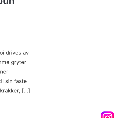
 bún
oi drives av
orme gryter
nner
l sin faste
krakker, […]