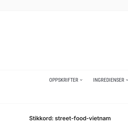
Skip
to
content
OPPSKRIFTER
INGREDIENSER
Stikkord:
street-food-vietnam