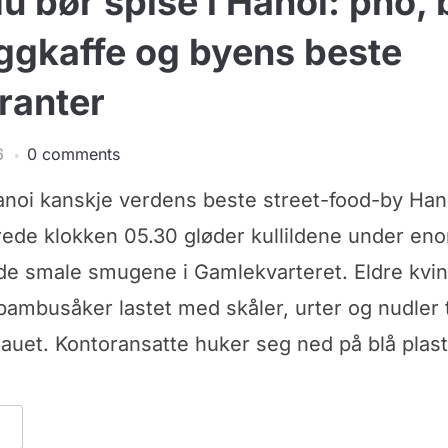
u bør spise i Hanoi: phở,
ggkaffe og byens beste
ranter
6
0 comments
anoi kanskje verdens beste street-food-by Han
rede klokken 05.30 gløder kullildene under en
 de smale smugene i Gamlekvarteret. Eldre kvi
bambusåker lastet med skåler, urter og nudler ti
rtauet. Kontoransatte huker seg ned på blå plast