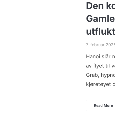
Den ko
Gamleb
utfluk
7. februar 202
Hanoi slår 
av flyet til
Grab, hypno
kjøretøyet d
Read More