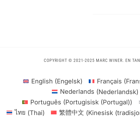
COPYRIGHT © 2021-2025 MARC WINER. EN TAN
English
(
Engelsk
)
Français
(
Fran
Nederlands
(
Nederlandsk
)
Português
(
Portugisisk (Portugal)
)
ไทย
(
Thai
)
繁體中文
(
Kinesisk (tradisjo