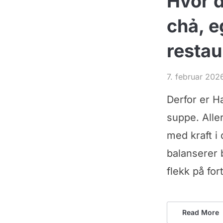
Hvor d
chả, e
restau
7. februar 202
Derfor er H
suppe. Alle
med kraft i
balanserer 
flekk på fo
Read More