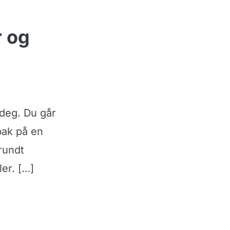
r og
 deg. Du går
 bak på en
rundt
ler. […]