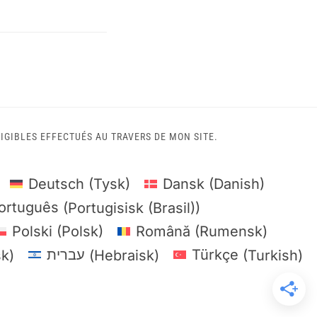
IGIBLES EFFECTUÉS AU TRAVERS DE MON SITE.
Deutsch
(
Tysk
)
Dansk
(
Danish
)
ortuguês
(
Portugisisk (Brasil)
)
Polski
(
Polsk
)
Română
(
Rumensk
)
sk
)
עברית
(
Hebraisk
)
Türkçe
(
Turkish
)