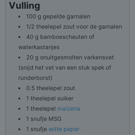
Vulling
100
g
gepelde garnalen
1/2
theelepel
zout voor de garnalen
40
g
bamboescheuten of
waterkastanjes
20
g
onuitgesmolten varkensvet
(snijd het vet van een stuk spek of
runderborst)
0.5
theelepel
zout
1
theelepel
suiker
1
theelepel
maïzena
1
snufje
MSG
1
snufje
witte peper