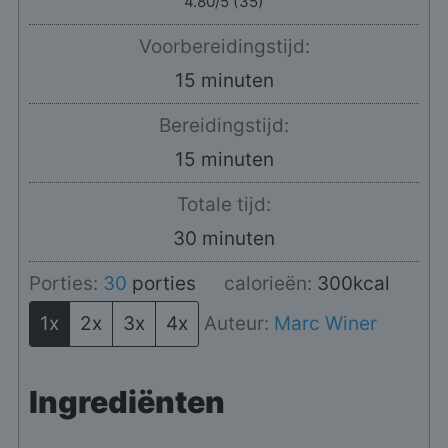
4.80
/5 (
35
)
Voorbereidingstijd:
minuten
15
minuten
Bereidingstijd:
minuten
15
minuten
Totale tijd:
minuten
30
minuten
Porties:
30
porties
calorieën:
300
kcal
1x
2x
3x
4x
Auteur:
Marc Winer
Ingrediënten