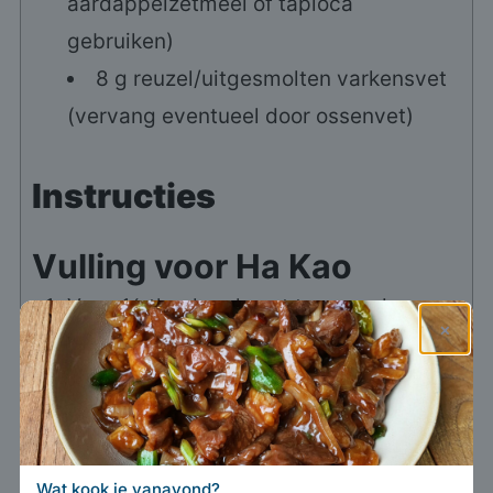
aardappelzetmeel of tapioca
gebruiken)
8
g
reuzel/uitgesmolten varkensvet
(vervang eventueel door ossenvet)
Instructies
Vulling voor Ha Kao
Voeg ½ theelepel zout toe aan de
×
garnalen, meng goed en laat ongeveer
5 minuten staan.
100 g gepelde garnalen,
1/2 theelepel zout voor de garnalen
Wat kook je vanavond?