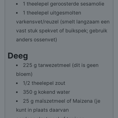
1
theelepel
geroosterde sesamolie
1
theelepel
uitgesmolten
varkensvet/reuzel (smelt langzaam een
vast stuk spekvet of buikspek; gebruik
anders ossenvet)
Deeg
225
g
tarwezetmeel (dit is geen
bloem)
1/2
theelepel
zout
350
g
kokend water
25
g
maïszetmeel of Maizena (je
kunt in plaats daarvan