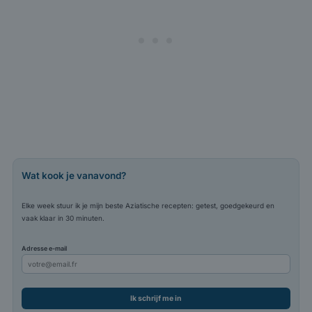
Wat kook je vanavond?
Elke week stuur ik je mijn beste Aziatische recepten: getest, goedgekeurd en
vaak klaar in 30 minuten.
Adresse e-mail
Ik schrijf me in