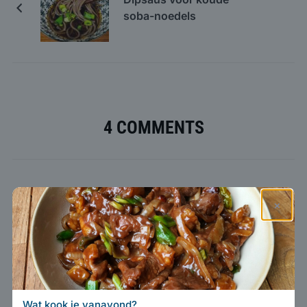
soba-noedels
4 COMMENTS
Sophie
×
10 februari 2026 at 22:05
·
Antwoord
Mijn partner was helemaal
onder de indruk van deze
Wat kook je vanavond?