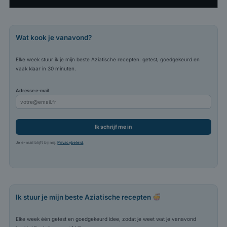
Wat kook je vanavond?
Elke week stuur ik je mijn beste Aziatische recepten: getest, goedgekeurd en
vaak klaar in 30 minuten.
Adresse e-mail
Ik schrijf me in
Je e-mail blijft bij mij.
Privacybeleid
.
Ik stuur je mijn beste Aziatische recepten
Elke week één getest en goedgekeurd idee, zodat je weet wat je vanavond