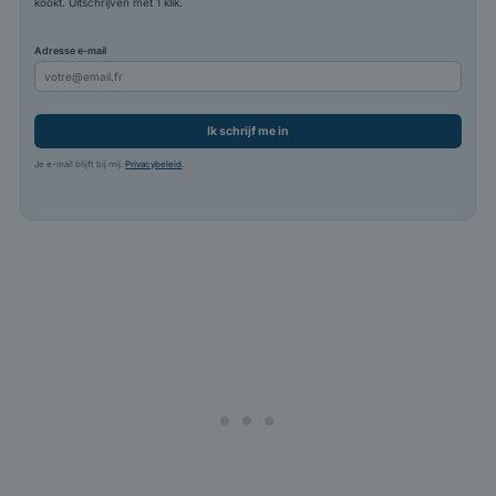
kookt. Uitschrijven met 1 klik.
Adresse e-mail
Ik schrijf me in
Je e-mail blijft bij mij.
Privacybeleid
.