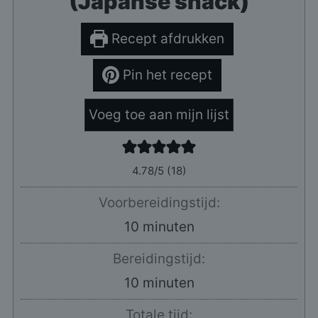
(Japanse snack)
Recept afdrukken
Pin het recept
Voeg toe aan mijn lijst
4.78
/5 (
18
)
Voorbereidingstijd:
minuten
10
minuten
Bereidingstijd:
minuten
10
minuten
Totale tijd: