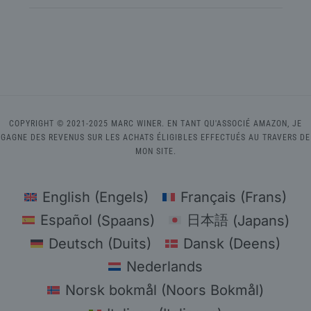
COPYRIGHT © 2021-2025 MARC WINER. EN TANT QU'ASSOCIÉ AMAZON, JE
GAGNE DES REVENUS SUR LES ACHATS ÉLIGIBLES EFFECTUÉS AU TRAVERS DE
MON SITE.
English
(
Engels
)
Français
(
Frans
)
Español
(
Spaans
)
日本語
(
Japans
)
Deutsch
(
Duits
)
Dansk
(
Deens
)
Nederlands
Norsk bokmål
(
Noors Bokmål
)