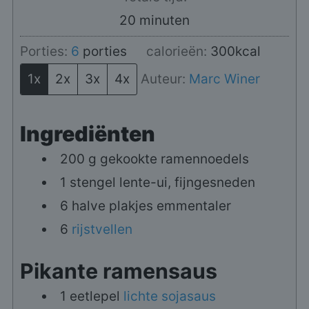
minuten
20
minuten
Porties:
6
porties
calorieën:
300
kcal
1x
2x
3x
4x
Auteur:
Marc Winer
Ingrediënten
200
g
gekookte ramennoedels
1
stengel
lente-ui, fijngesneden
6
halve plakjes emmentaler
6
rijstvellen
Pikante ramensaus
1
eetlepel
lichte sojasaus