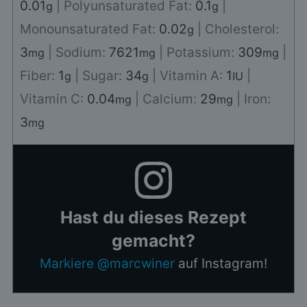
0.01
|
Polyunsaturated Fat:
0.1
|
g
g
Monounsaturated Fat:
0.02
|
Cholesterol:
g
3
|
Sodium:
7621
|
Potassium:
309
|
mg
mg
mg
Fiber:
1
|
Sugar:
34
|
Vitamin A:
1
|
g
g
IU
Vitamin C:
0.04
|
Calcium:
29
|
Iron:
mg
mg
3
mg
Hast du dieses Rezept
gemacht?
Markiere @marcwiner
auf Instagram!