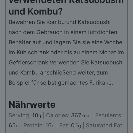
und Kombu?
Bewahren Sie Kombu und Katsuobushi
nach dem Gebrauch in einem luftdichten
Behälter auf und lagern Sie sie eine Woche
im Kühlschrank oder bis zu einem Monat im
Gefrierschrank.
Verwenden Sie Katsuobushi
und Kombu anschließend weiter, zum
Beispiel für selbst gemachtes Furikake.
Nährwerte
Serving:
10
|
Calories:
367
|
Féculents:
g
kcal
65
|
Protein:
16
|
Fat:
0.1
|
Saturated Fat:
g
g
g