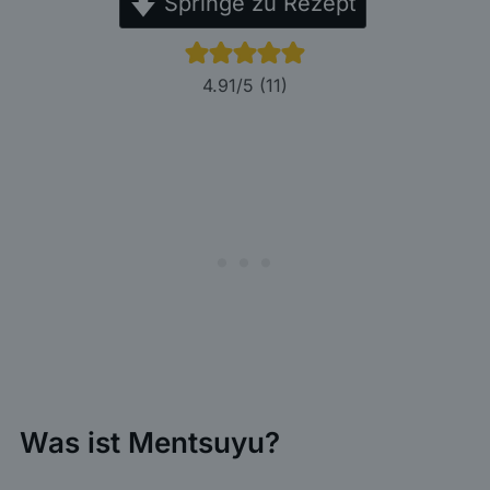
Springe zu Rezept
4.91
/5 (
11
)
Was ist Mentsuyu?