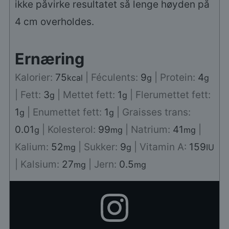
ikke påvirke resultatet så lenge høyden på
4 cm overholdes.
Ernæring
Kalorier:
75
|
Féculents:
9
|
Protein:
4
kcal
g
g
|
Fett:
3
|
Mettet fett:
1
|
Flerumettet fett:
g
g
1
|
Enumettet fett:
1
|
Graisses trans:
g
g
0.01
|
Kolesterol:
99
|
Natrium:
41
|
g
mg
mg
Kalium:
52
|
Sukker:
9
|
Vitamin A:
159
mg
g
IU
|
Kalsium:
27
|
Jern:
0.5
mg
mg