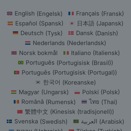
English
(
Engelsk
)
Français
(
Fransk
)
Español
(
Spansk
)
日本語
(
Japansk
)
Deutsch
(
Tysk
)
Dansk
(
Danish
)
Nederlands
(
Nederlandsk
)
Norsk bokmål
Italiano
(
Italiensk
)
Português
(
Portugisisk (Brasil)
)
Português
(
Portugisisk (Portugal)
)
한국어
(
Koreanske
)
Magyar
(
Ungarsk
)
Polski
(
Polsk
)
Română
(
Rumensk
)
ไทย
(
Thai
)
繁體中文
(
Kinesisk (tradisjonell)
)
Svenska
(
Swedish
)
العربية
(
Arabisk
)