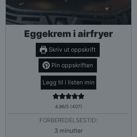
Eggekrem i airfryer
Skriv ut oppskrift
Pin oppskriften
Legg til i listen min
4.96
/5 (
407
)
FORBEREDELSESTID:
minutter
3
minutter