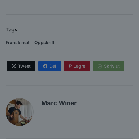
Tags
Fransk mat
Oppskrift
Tweet
Del
Lagre
Skriv ut
Marc Winer