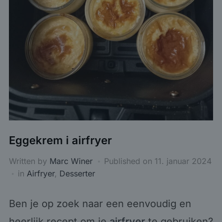
Eggekrem i airfryer
Written by
Marc Winer
Published on
11. januar 2024
in
Airfryer
,
Desserter
Ben je op zoek naar een eenvoudig en
heerlijk recept om je
airfryer
te gebruiken?