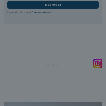
Meld meg på
E-posten din blir hos meg.
Personvernerklæring
.