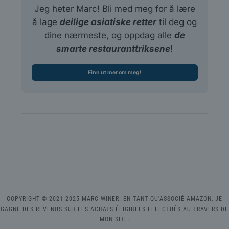
Jeg heter Marc! Bli med meg for å lære
å lage
deilige asiatiske retter
til deg og
dine nærmeste, og oppdag alle
de
smarte restauranttriksene
!
Finn ut mer om meg!
COPYRIGHT © 2021-2025 MARC WINER. EN TANT QU'ASSOCIÉ AMAZON, JE
GAGNE DES REVENUS SUR LES ACHATS ÉLIGIBLES EFFECTUÉS AU TRAVERS DE
MON SITE.