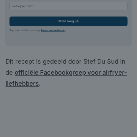
Meld meg på
E-posten din blir hos meg.
Personvernerklæring
.
Dit recept is gedeeld door Stef Du Sud in
de
officiële Facebookgroep voor airfryer-
liefhebbers
.