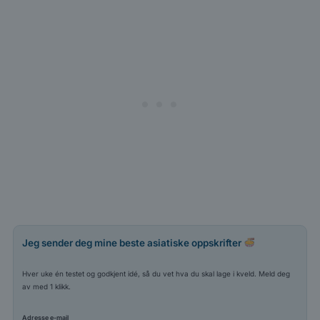
Jeg sender deg mine beste asiatiske oppskrifter
Hver uke én testet og godkjent idé, så du vet hva du skal lage i kveld. Meld deg
av med 1 klikk.
Adresse e-mail