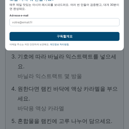
에어프라이어를 160°C, 기본 모드 "Air
매주 제일 맛있는 아시아 레시피를 보내드려요. 여러 번 만들어 검증했고, 대개 30분이
면 완성돼요.
Fryer"로 예열하세요.
Adresse e-mail
큰 볼에 우유, 달걀, 설탕을 넣고 잘 섞으세
요.
구독할게요
50 cl 저지방 우유,
3 달걀,
40 g 설탕
이메일 주소는 저만 안전하게 보관해요.
개인정보 처리방침
.
기호에 따라 바닐라 익스트랙트를 넣으세
요.
바닐라 익스트랙트 몇 방울
원한다면 램킨 바닥에 액상 카라멜을 부으
세요.
바닥용 액상 카라멜
혼합물을 램킨에 고루 나누어 담으세요.