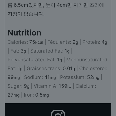
름 6.5cm였지만, 높이 4cm만 지키면 조리에
지장이 없습니다.
Nutrition
Calories:
75
|
Féculents:
9
|
Protein:
4
kcal
g
g
|
Fat:
3
|
Saturated Fat:
1
|
g
g
Polyunsaturated Fat:
1
|
Monounsaturated
g
Fat:
1
|
Graisses trans:
0.01
|
Cholesterol:
g
g
99
|
Sodium:
41
|
Potassium:
52
|
mg
mg
mg
Sugar:
9
|
Vitamin A:
159
|
Calcium:
g
IU
27
|
Iron:
0.5
mg
mg