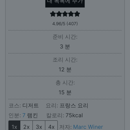
내 목록에 추가
4.96
/5 (
407
)
준비 시간:
분
3
분
조리 시간:
분
12
분
총 시간:
분
15
분
코스:
디저트
요리:
프랑스 요리
인분:
7
램킨
칼로리:
75
kcal
1x
2x
3x
4x
저자:
Marc Winer