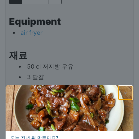
Equipment
air fryer
재료
50
cl
저지방 우유
3
달걀
40
g
설탕
×
바닐라 익스트랙트 몇 방울
선택 사항
바닥용 액상 카라멜
선택 사항
조리 방법
오늘 저녁 뭐 만들까요?