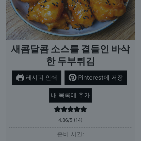
새콤달콤 소스를 곁들인 바삭
한 두부튀김
레시피 인쇄
Pinterest에 저장
내 목록에 추가
4.86
/5 (
14
)
준비 시간: