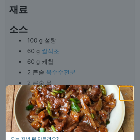
재료
소스
100
g
설탕
60
g
쌀식초
60
g
케첩
2
큰술
옥수수전분
2
큰술
물
×
튀김옷
1
인분
만능 빵가루
두부 마리네이드
오늘 저녁 뭐 만들까요?