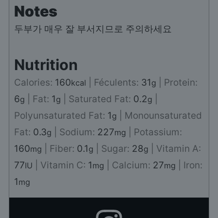
Notes
두부가 매우 잘 부서지므로 주의하세요
Nutrition
Calories:
160
|
Féculents:
31
|
Protein:
kcal
g
6
|
Fat:
1
|
Saturated Fat:
0.2
|
g
g
g
Polyunsaturated Fat:
1
|
Monounsaturated
g
Fat:
0.3
|
Sodium:
227
|
Potassium:
g
mg
160
|
Fiber:
0.1
|
Sugar:
28
|
Vitamin A:
mg
g
g
77
|
Vitamin C:
1
|
Calcium:
27
|
Iron:
IU
mg
mg
1
mg