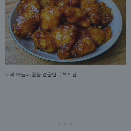
저의
마늘과 꿀을 곁들인 두부튀김