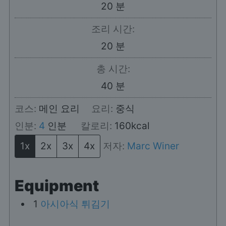
분
20
분
조리 시간:
분
20
분
총 시간:
분
40
분
코스:
메인 요리
요리:
중식
인분:
4
인분
칼로리:
160
kcal
1x
2x
3x
4x
저자:
Marc Winer
Equipment
1
아시아식 튀김기