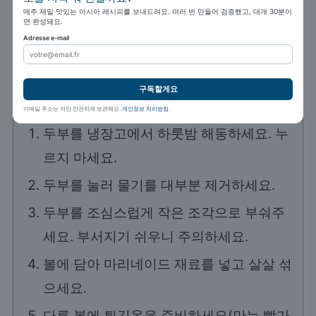
300
g
엑스트라 단단한 두부
냉동
매주 제일 맛있는 아시아 레시피를 보내드려요. 여러 번 만들어 검증했고, 대개 30분이
면 완성돼요.
3
큰술
저염 간장
Adresse e-mail
1
큰술
샤오싱주
구독할게요
조리 방법
이메일 주소는 저만 안전하게 보관해요.
개인정보 처리방침
.
두부를 냉장고에서 하룻밤 해동하세요. 누
르지 마세요.
두부를 눌러 물기를 대부분 제거하세요.
두부를 조심스럽게 작은 조각으로 부숴주
세요. 부서지기 쉬우니 주의하세요.
볼에 담아 마리네이드 재료를 넣고 살살 섞
으세요.
다른 볼에 튀김옷을 준비하세요(만능 빵가