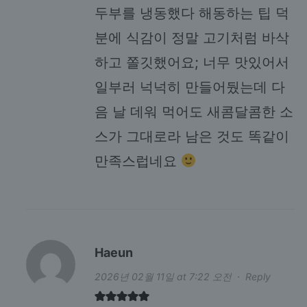
두부를 냉동했다 해동하는 팁 덕
분에 식감이 정말 고기처럼 바삭
하고 쫄깃했어요; 너무 맛있어서
일부러 넉넉히 만들어뒀는데 다
음 날 데워 먹어도 새콤달콤한 소
스가 그대로라 남은 것도 똑같이
만족스럽네요
Haeun
2026년 02월 11일 at 7:22 오전
·
Reply