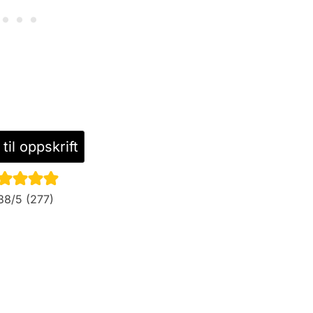
til oppskrift
88
/5 (
277
)