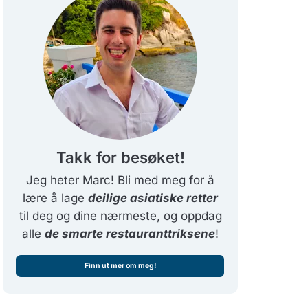
Takk for besøket!
Jeg heter Marc! Bli med meg for å
lære å lage
deilige asiatiske retter
til deg og dine nærmeste, og oppdag
alle
de smarte restauranttriksene
!
Finn ut mer om meg!