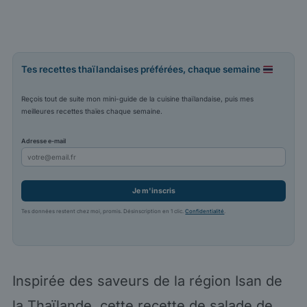
Tes recettes thaïlandaises préférées, chaque semaine
Reçois tout de suite mon mini-guide de la cuisine thaïlandaise, puis mes
meilleures recettes thaïes chaque semaine.
Adresse e-mail
Je m'inscris
Tes données restent chez moi, promis. Désinscription en 1 clic.
Confidentialité
.
Inspirée des saveurs de la région Isan de
la Thaïlande, cette recette de salade de