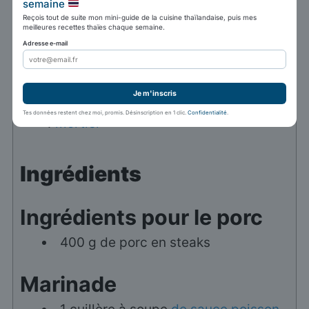
semaine
Reçois tout de suite mon mini-guide de la cuisine thaïlandaise, puis mes
Auteur:
Marc Winer
meilleures recettes thaïes chaque semaine.
Adresse e-mail
Matériel
Je m'inscris
1
Wok
Tes données restent chez moi, promis. Désinscription en 1 clic.
Confidentialité
.
1
mortier
Ingrédients
Ingrédients pour le porc
400
g
de porc en steaks
Marinade