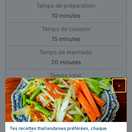
Temps de préparation:
minutes
10
minutes
Temps de cuisson:
minutes
15
minutes
Temps de marinade:
minutes
20
minutes
Temps total:
minutes
45
minutes
×
Type de plat:
Salade
Cuisine:
Thaïlandaise
Portions:
2
personnes
Tes recettes thaïlandaises préférées, chaque
Calories:
334
kcal
1x
2x
3x
4x