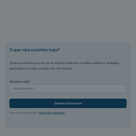
O que vais cozinhar hoje?
Todas as semanas envio-te as minhas melhores receitas asiáticas: testadas,
aprovadas e muitas prontas em 30 minutos.
Adresse e-mail
Quero subscrever
O teu e-mail fica comigo.
Política de privacidade
.