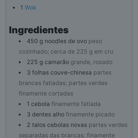
1
Wok
Ingredientes
450
g
noodles de ovo
peso
cozinhado; cerca de 225 g em cru
225
g
camarão
grande, rosado
3
folhas
couve-chinesa
partes
brancas fatiadas; partes verdes
finamente cortadas
1
cebola
finamente fatiada
3
dentes
alho
finamente picado
2
talos
cebolas novas
partes verdes
separadas das brancas; finamente