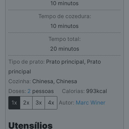
minutos
10
minutos
Tempo de cozedura:
minutos
10
minutos
Tempo total:
minutos
20
minutos
Tipo de prato:
Prato principal, Prato
principal
Cozinha:
Chinesa, Chinesa
Doses:
2
pessoas
Calorias:
993
kcal
1x
2x
3x
4x
Autor:
Marc Winer
Utensílios