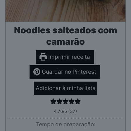
Noodles salteados com
camarão
Imprimir receita
Guardar no Pinterest
Adicionar à minha lista
4.76
/5 (
37
)
Tempo de preparação: