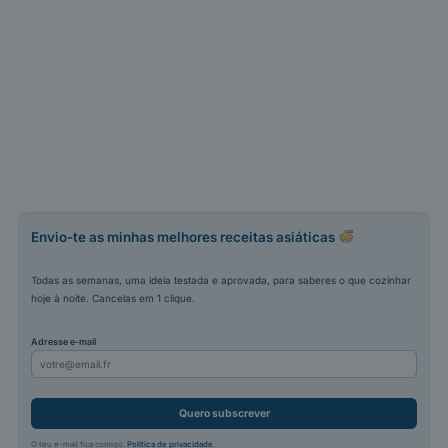
Envio-te as minhas melhores receitas asiáticas
Todas as semanas, uma ideia testada e aprovada, para saberes o que cozinhar
hoje à noite. Cancelas em 1 clique.
Adresse e-mail
Quero subscrever
O teu e-mail fica comigo.
Política de privacidade
.