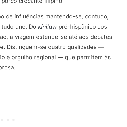
 porco crocante filipino
ão de influências mantendo-se, contudo,
 tudo une. Do
kinilaw
pré-hispânico aos
ao, a viagem estende-se até aos debates
e. Distinguem-se quatro qualidades —
ário e orgulho regional — que permitem às
orosa.