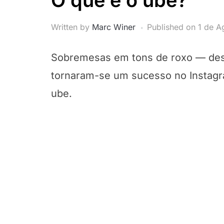
O que é o ube?
Written by
Marc Winer
Published on
1 de A
Sobremesas em tons de roxo — des
tornaram-se um sucesso no Instagra
ube.