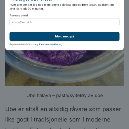
Hver uke sender jeg deg mine beste asiatiske oppskrifter: testet, godkjent og
ofte klare på 30 minutter.
Adresse e-mail
Meld meg på
E-posten din blir hos meg.
Personvernerklæring
.
Ube halaya – pasta/syltetøy av ube
Ube er altså en allsidig råvare som passer
like godt i tradisjonelle som i moderne