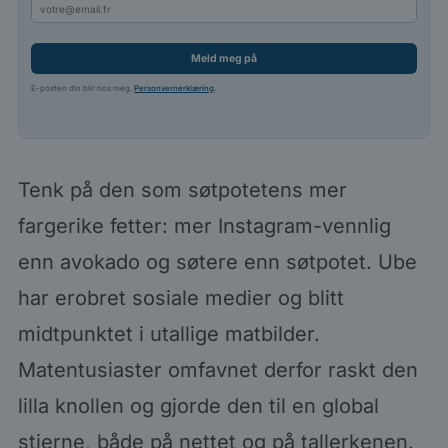
Meld meg på
E-posten din blir hos meg.
Personvernerklæring
.
Tenk på den som søtpotetens mer
fargerike fetter: mer Instagram-vennlig
enn avokado og søtere enn søtpotet. Ube
har erobret sosiale medier og blitt
midtpunktet i utallige matbilder.
Matentusiaster omfavnet derfor raskt den
lilla knollen og gjorde den til en global
stjerne, både på nettet og på tallerkenen.