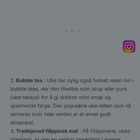
Bubble tea
: Ube har nylig også funnet veien inn i
bubble teas
, der den tilsettes som sirup eller puré
(
ube halaya
) for å gi drikken mild smak og
spennende farge. Den populære
ube-latten
som nå
serveres over hele verden er et annet godt
eksempel.
Tradisjonell filippinsk mat
: På Filippinene, ubes
hjemland, er den en sentral ingrediens i mange