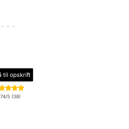
til opskrift
.74
/5 (
38
)