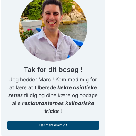
Tak for dit besøg !
Jeg hedder Marc ! Kom med mig for
at lære at tilberede
lækre asiatiske
retter
til dig og dine kære og opdage
alle
restauranternes kulinariske
tricks
!
Lær mere om mig !