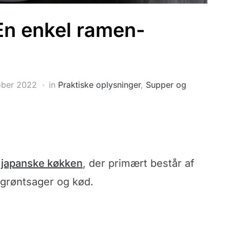
En enkel ramen-
ober 2022
in
Praktiske oplysninger
,
Supper og
e japanske køkken
, der primært består af
 grøntsager og kød.