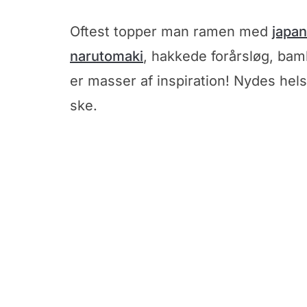
Oftest topper man ramen med
japa
narutomaki
, hakkede forårsløg, bam
er masser af inspiration! Nydes hel
ske.