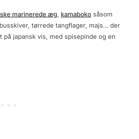
nske marinerede æg
,
kamaboko
såsom
busskiver, tørrede tangflager, majs… der
st på japansk vis, med spisepinde og en