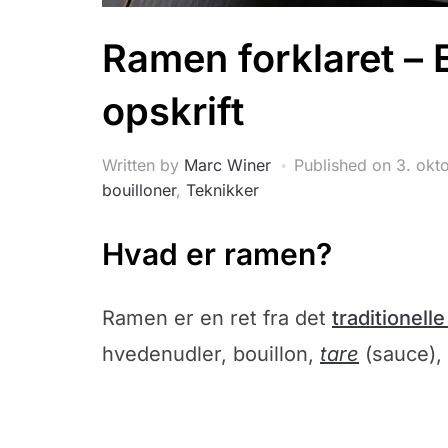
Ramen forklaret – 
opskrift
Written by
Marc Winer
Published on
3. okt
bouilloner
,
Teknikker
Hvad er ramen?
Ramen er en ret fra det
traditionell
hvedenudler, bouillon,
tare
(sauce),