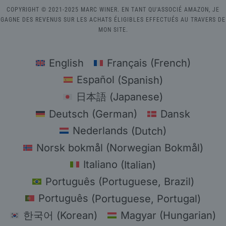
COPYRIGHT © 2021-2025 MARC WINER. EN TANT QU'ASSOCIÉ AMAZON, JE
GAGNE DES REVENUS SUR LES ACHATS ÉLIGIBLES EFFECTUÉS AU TRAVERS DE
MON SITE.
English
Français
(
French
)
Español
(
Spanish
)
日本語
(
Japanese
)
Deutsch
(
German
)
Dansk
Nederlands
(
Dutch
)
Norsk bokmål
(
Norwegian Bokmål
)
Italiano
(
Italian
)
Português
(
Portuguese, Brazil
)
Português
(
Portuguese, Portugal
)
한국어
(
Korean
)
Magyar
(
Hungarian
)