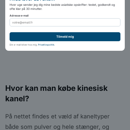
Hver uge sender jeg dig mine bedste asiatiske opskrifter: testet, godkendt og
ofte klar på 30 minutter.
Adresse e-mail
Tilmeld mig
Din e-mail bliver hos mig.
Privatlivspolitik
.
Hvor kan man købe kinesisk
kanel?
På nettet findes et væld af kaneltyper
både som pulver og hele stænger, og