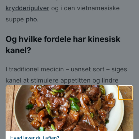
krydderipulver
og i den vietnamesiske
suppe
pho
.
Og hvilke fordele har kinesisk
kanel?
I traditionel medicin – uanset sort – siges
kanel at stimulere appetitten og lindre
fordøjelsesbesvær. Den anvendes
×
desuden mod mave-tarm-infektioner og
virker både opkvikkende og styrkende,
fordi den øger blodgennemstrømningen.
Hvad laver du i aften?