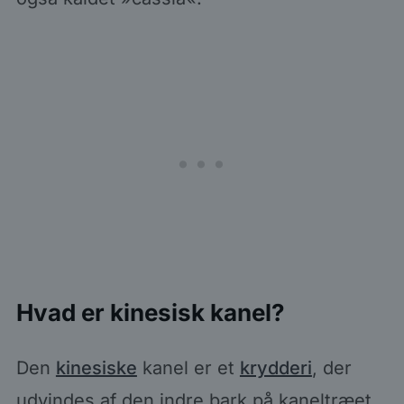
Hvad er kinesisk kanel?
Den
kinesiske
kanel er et
krydderi
, der
udvindes af den indre bark på kaneltræet,