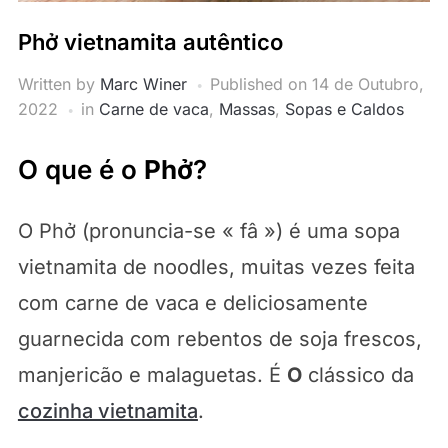
Phở vietnamita autêntico
Written by
Marc Winer
Published on
14 de Outubro,
2022
in
Carne de vaca
,
Massas
,
Sopas e Caldos
O que é o
Phở
?
O Phở (pronuncia-se « fâ ») é uma sopa
vietnamita de noodles, muitas vezes feita
com carne de vaca e deliciosamente
guarnecida com rebentos de soja frescos,
manjericão e malaguetas. É
O
clássico da
cozinha vietnamita
.