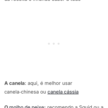
A canela
: aqui, é melhor usar
canela‑chinesa ou
canela cássia
O
molho de peixe
:
recomendo a Squid ou a