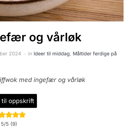
efær og vårløk
ober 2024
in
Ideer til middag
,
Måltider ferdige på
iffwok med ingefær og vårløk
til oppskrift
5
/5 (
9
)