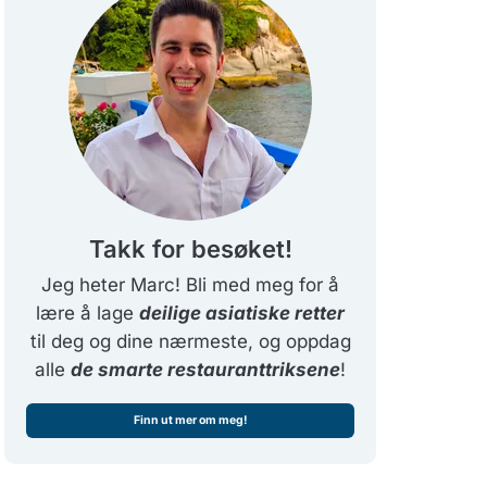
Takk for besøket!
Jeg heter Marc! Bli med meg for å
lære å lage
deilige asiatiske retter
til deg og dine nærmeste, og oppdag
alle
de smarte restauranttriksene
!
Finn ut mer om meg!