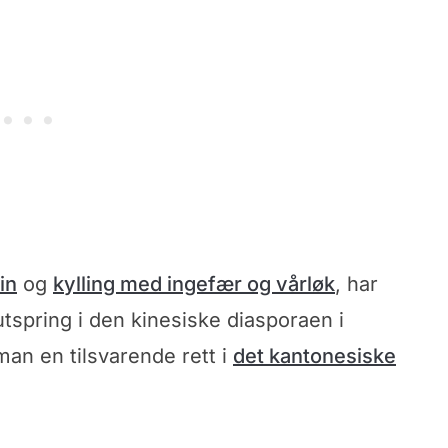
in
og
kylling med ingefær og vårløk
, har
utspring i den kinesiske diasporaen i
an en tilsvarende rett i
det kantonesiske