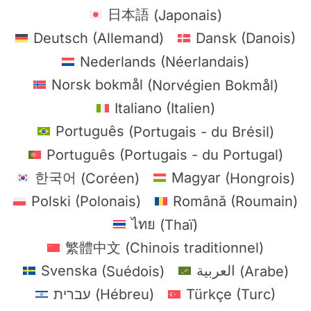
日本語
(
Japonais
)
Deutsch
(
Allemand
)
Dansk
(
Danois
)
Nederlands
(
Néerlandais
)
Norsk bokmål
(
Norvégien Bokmål
)
Italiano
(
Italien
)
Português
(
Portugais - du Brésil
)
Português
(
Portugais - du Portugal
)
한국어
(
Coréen
)
Magyar
(
Hongrois
)
Polski
(
Polonais
)
Română
(
Roumain
)
ไทย
(
Thaï
)
繁體中文
(
Chinois traditionnel
)
Svenska
(
Suédois
)
العربية
(
Arabe
)
עברית
(
Hébreu
)
Türkçe
(
Turc
)