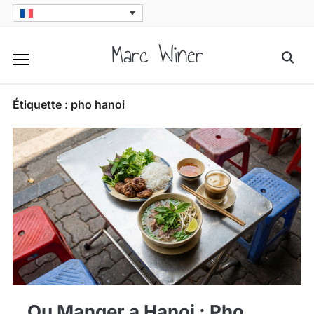
Skip
to
Marc Winer
Searc
content
for:
Étiquette :
pho hanoi
Ou Manger a Hanoi : Pho,