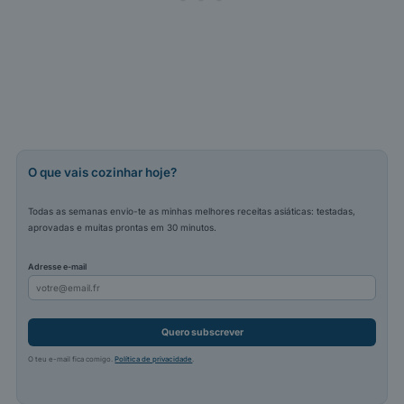
O que vais cozinhar hoje?
Todas as semanas envio-te as minhas melhores receitas asiáticas: testadas,
aprovadas e muitas prontas em 30 minutos.
Adresse e-mail
Quero subscrever
O teu e-mail fica comigo.
Política de privacidade
.