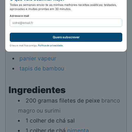
Cozinha:
Japonesa
Todas as semanas envio-te as minhas melhores receitas asiáticas: testadas,
aprovadas e muitas prontas em 30 minutos.
Doses:
1
narutomaki
Calorias:
203
kcal
Adresse e-mail
1x
2x
3x
4x
Autor:
Marc Winer
Quero subscrever
Utensílios
O teu e-mail fica comigo.
Política de privacidade
.
panier vapeur
tapis de bambou
Ingredientes
200
gramas
filetes de peixe
branco
magro ou surimi
1
colher de chá
sal
1
colher de chá
pimenta