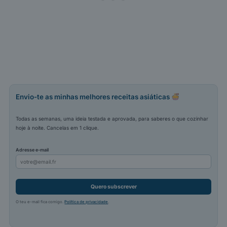
Envio-te as minhas melhores receitas asiáticas
Todas as semanas, uma ideia testada e aprovada, para saberes o que cozinhar
hoje à noite. Cancelas em 1 clique.
Adresse e-mail
Quero subscrever
O teu e-mail fica comigo.
Política de privacidade
.