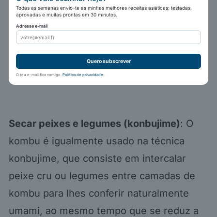
Todas as semanas envio-te as minhas melhores receitas asiáticas: testadas,
aprovadas e muitas prontas em 30 minutos.
Adresse e-mail
Quero subscrever
O teu e-mail fica comigo.
Política de privacidade
.
Secar peixes e legumes (konbujime)
: O
kombu é igualmente usado na técnica
konbujime, que consiste em intercalar
peixe cru ou legumes entre camadas de
kombu para lhes conferir naturalmente
umami, ao mesmo tempo que se reduz a