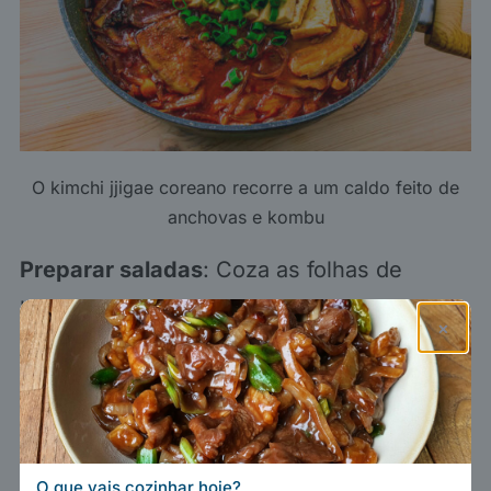
O kimchi jjigae coreano recorre a um caldo feito de
anchovas e kombu
Preparar saladas
: Coza as folhas de
kombu em água durante cerca de uma
×
hora, corte-as em pedaços pequenos e
envolva-as na salada.
O que vais cozinhar hoje?