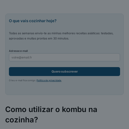
O que vais cozinhar hoje?
Todas as semanas envio-te as minhas melhores receitas asiáticas: testadas,
aprovadas e muitas prontas em 30 minutos.
Adresse e-mail
Quero subscrever
O teu e-mail fica comigo.
Política de privacidade
.
Como utilizar o kombu na
cozinha?