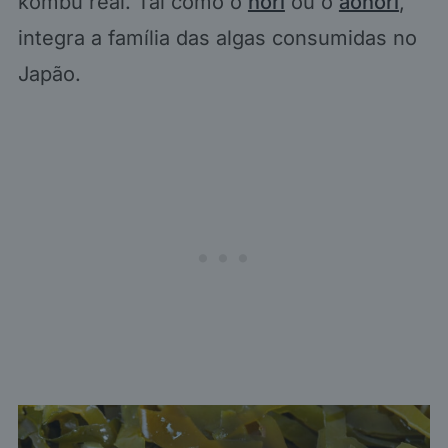
kombu real. Tal como o
nori
ou o
aonori
,
integra a família das algas consumidas no
Japão.