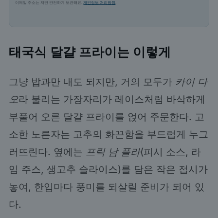
이메일 주소는 저만 안전하게 보관해요.
개인정보 처리방침
.
태국식 달걀 프라이는 이렇게
그냥 밥과만 내도 되지만, 거의 모두가
카이 다
오
라 불리는 가장자리가 레이스처럼 바삭하게
부풀어 오른 달걀 프라이를 얹어 주문한다. 고
소한 노른자는 고추의 화끈함을 부드럽게 누그
러뜨린다. 옆에는
프릭 남 플라
(피시 소스, 라
임 주스, 생고추 슬라이스)를 담은 작은 접시가
놓여, 한입마다 풍미를 되살릴 준비가 되어 있
다.