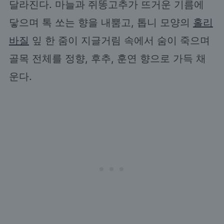
달라진다. 마늘과 쥐똥고추가 뜨거운 기름에
닿으며 톡 쏘는 향을 내뿜고, 톱니 모양의
홀리
바질
잎 한 줌이 지글거림 속에서 숨이 죽으며
골목 전체를 정향, 후추, 훈연 향으로 가득 채
운다.