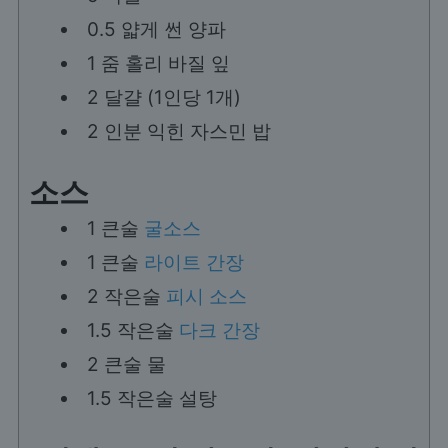
0.5
얇게 썬 양파
1
줌
홀리 바질 잎
2
달걀 (1인당 1개)
2
인분
익힌 자스민 밥
소스
1
큰술
굴소스
1
큰술
라이트 간장
2
작은술
피시 소스
1.5
작은술
다크 간장
2
큰술
물
1.5
작은술
설탕