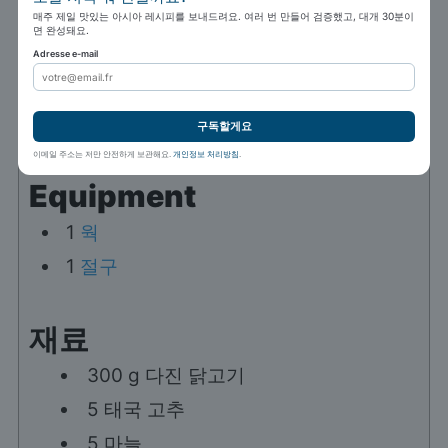
매주 제일 맛있는 아시아 레시피를 보내드려요. 여러 번 만들어 검증했고, 대개 30분이
면 완성돼요.
코스:
메인 요리
요리:
태국 요리
Adresse e-mail
인분:
2
인분
칼로리:
335
kcal
1x
2x
3x
4x
저자:
Marc Winer
구독할게요
이메일 주소는 저만 안전하게 보관해요.
개인정보 처리방침
.
Equipment
1
웍
1
절구
재료
300
g
다진 닭고기
5
태국 고추
5
마늘