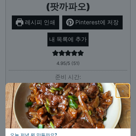
(팟까파오)
레시피 인쇄
Pinterest에 저장
내 목록에 추가
4.95
/5 (
51
)
준비 시간:
분
5
분
×
조리 시간:
분
10
분
총 시간:
분
15
분
오늘 저녁 뭐 만들까요?