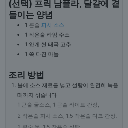
(선택) 프릭 남플라, 달걀에 곁
들이는 양념
1
큰술
피시 소스
1
작은술
라임 주스
1
얇게 썬 태국 고추
1
쪽
다진 마늘
조리 방법
볼에 소스 재료를 넣고 설탕이 완전히 녹을
때까지 섞습니다
1 큰술 굴소스,
1 큰술 라이트 간장,
2 작은술 피시 소스,
1.5 작은술 다크 간장,
2 큰술 물,
1.5 작은술 설탕