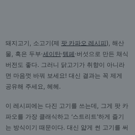
돼지고기, 소고기(제
팟 카파오 레시피
), 해산
물, 혹은 두부·
세이탄
·
템페
·버섯으로 만든 채식
버전도 좋다. 그러니 닭고기가 취향이 아니라
면 마음껏 바꿔 보세요! 대신 결과는 꼭 제게
공유해 주세요, 헤헤.
이 레시피에는 다진 고기를 쓰는데, 그게 팟 카
파오를 가장 클래식하고 ‘스트리트’하게 즐기
는 방식이기 때문이다. 대신 얇게 썬 고기를 써