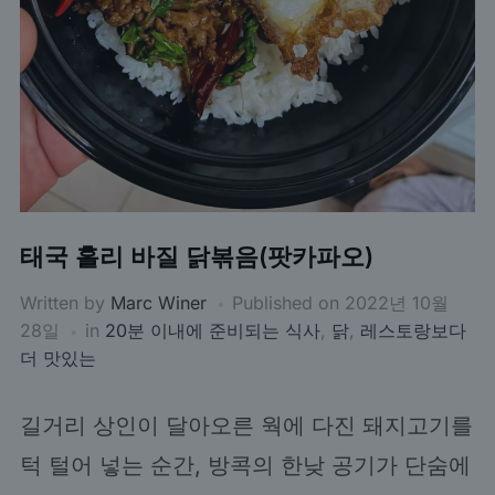
태국 홀리 바질 닭볶음(팟카파오)
Written by
Marc Winer
Published on
2022년 10월
28일
in
20분 이내에 준비되는 식사
,
닭
,
레스토랑보다
더 맛있는
길거리 상인이 달아오른 웍에 다진 돼지고기를
턱 털어 넣는 순간, 방콕의 한낮 공기가 단숨에