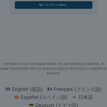
私についてもっと知る！
COPYRIGHT © 2021-2025 MARC WINER. EN TANT QU'ASSOCIÉ AMAZON, JE
GAGNE DES REVENUS SUR LES ACHATS ÉLIGIBLES EFFECTUÉS AU TRAVERS DE
MON SITE.
English
(
英語
)
Français
(
フランス語
)
Español
(
スペイン語
)
日本語
Deutsch
(
ドイツ語
)