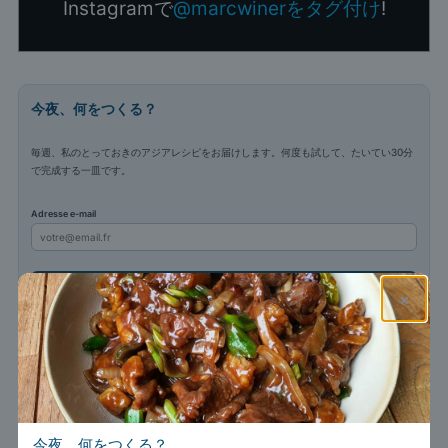
Instagramで
@marcwinerをタグ付け
!
今夜、何をつくる？
毎週、私のとっておきのアジアレシピをお届けします。何度も試して、たいてい30分
で完成する一皿です。
Adresse e-mail
登録する
×
メールアドレスは私だけが大切に扱います。
プライバシーポリシー
。
今夜、何をつくる？