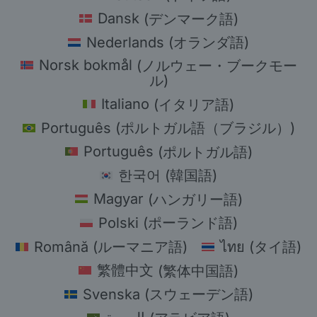
Dansk
(
デンマーク語
)
Nederlands
(
オランダ語
)
Norsk bokmål
(
ノルウェー・ブークモー
ル
)
Italiano
(
イタリア語
)
Português
(
ポルトガル語（ブラジル）
)
Português
(
ポルトガル語
)
한국어
(
韓国語
)
Magyar
(
ハンガリー語
)
Polski
(
ポーランド語
)
Română
(
ルーマニア語
)
ไทย
(
タイ語
)
繁體中文
(
繁体中国語
)
Svenska
(
スウェーデン語
)