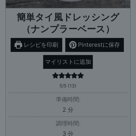
簡単タイ風ドレッシング
（ナンプラーベース）
レシピを印刷
Pinterestに保存
マイリストに追加
5
/5 (
13
)
準備時間:
分
2
分
調理時間:
分
3
分