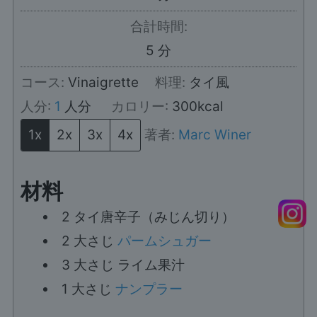
合計時間:
分
5
分
コース:
Vinaigrette
料理:
タイ風
人分:
1
人分
カロリー:
300
kcal
1x
2x
3x
4x
著者:
Marc Winer
材料
2
タイ唐辛子（みじん切り）
2
大さじ
パームシュガー
3
大さじ
ライム果汁
1
大さじ
ナンプラー