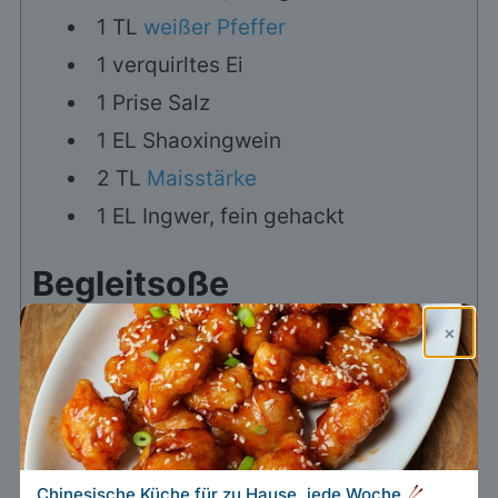
1
TL
weißer Pfeffer
1
verquirltes Ei
1
Prise
Salz
1
EL
Shaoxingwein
2
TL
Maisstärke
1
EL
Ingwer, fein gehackt
Begleitsoße
1
TL
Zucker
×
1
EL
dunkle Sojasauce
0.5
EL
schwarzer Reisessig
1
EL
süße Chilisauce
Chinesische Küche für zu Hause, jede Woche