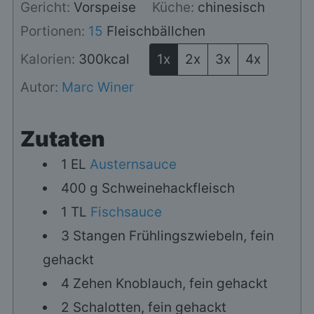
Gericht:
Vorspeise
Küche:
chinesisch
Portionen:
15
Fleischbällchen
Kalorien:
300
kcal
1x
2x
3x
4x
Autor:
Marc Winer
Zutaten
1
EL
Austernsauce
400
g
Schweinehackfleisch
1
TL
Fischsauce
3
Stangen
Frühlingszwiebeln, fein
gehackt
4
Zehen
Knoblauch, fein gehackt
2
Schalotten, fein gehackt