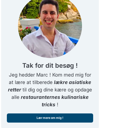
Tak for dit besøg !
Jeg hedder Marc ! Kom med mig for
at lære at tilberede
lækre asiatiske
retter
til dig og dine kære og opdage
alle
restauranternes kulinariske
tricks
!
Lær mere om mig !