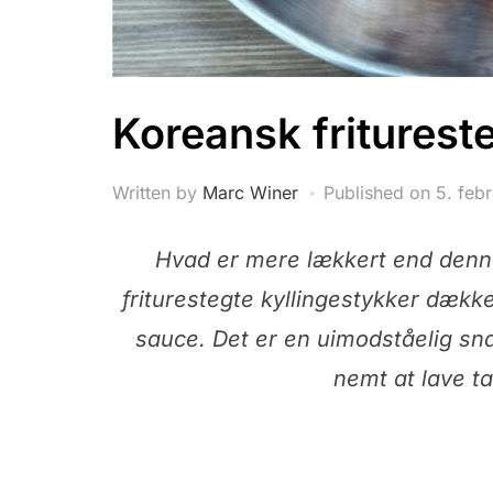
Koreansk frituresteg
Written by
Marc Winer
Published on
5. feb
Hvad er mere lækkert end den
friturestegte kyllingestykker dækk
sauce. Det er en uimodståelig snac
nemt at lave ta