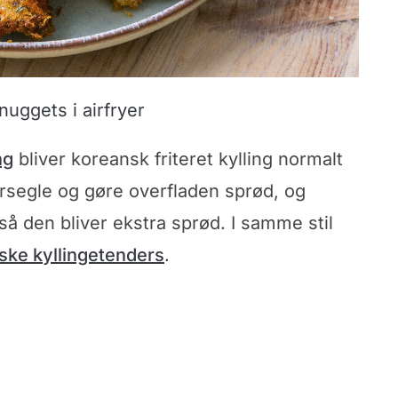
nuggets i airfryer
ng
bliver koreansk friteret kylling normalt
orsegle og gøre overfladen sprød, og
å den bliver ekstra sprød. I samme stil
nske kyllingetenders
.