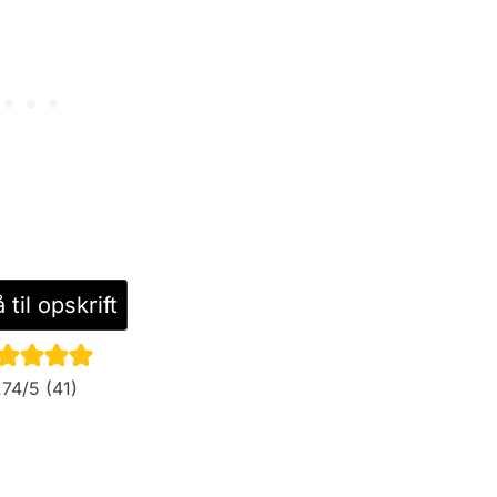
til opskrift
.74
/5 (
41
)