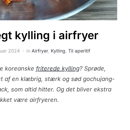
t kylling i airfryer
ruar 2024
in
Airfryer
,
Kylling
,
Til aperitif
ne koreanske
friterede kylling
? Sprøde,
et af en klæbrig, stærk og sød gochujang-
k, som altid hitter. Og det bliver ekstra
kket være airfryeren.