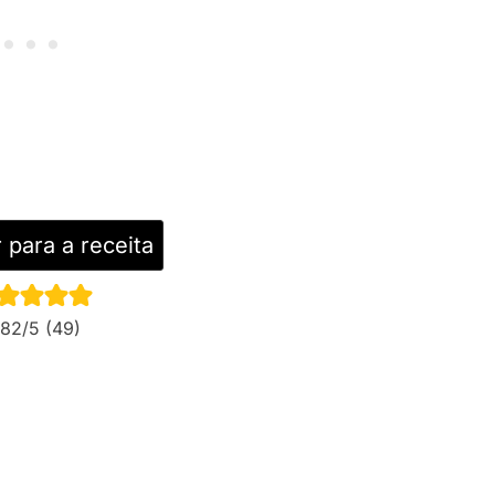
 para a receita
.82
/5 (
49
)