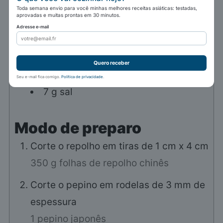
metade do tamanho de um pepino
Toda semana envio para você minhas melhores receitas asiáticas: testadas,
aprovadas e muitas prontas em 30 minutos.
comum
Adresse e-mail
1
colher de sopa
gengibre
fresco,
picado
Quero receber
3
folhas
shiso
Seu e-mail fica comigo.
Política de privacidade
.
7
g
sal
Modo de preparo
Corte o repolho em tiras de 1 cm x 4 cm
350 g folhas de repolho chinês
Corte o pepino em rodelas de 3 mm de
espessura
1 pepino japonês