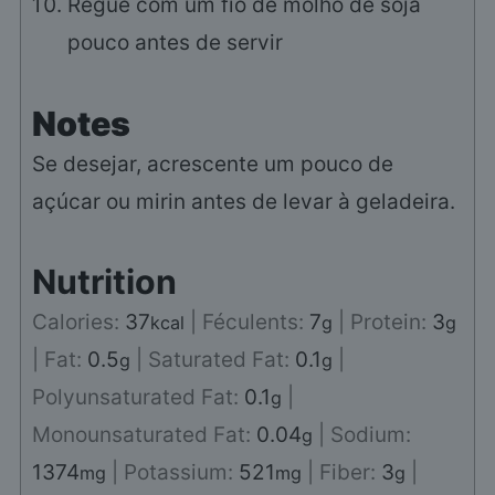
Regue com um fio de molho de soja
pouco antes de servir
Notes
Se desejar, acrescente um pouco de
açúcar ou mirin antes de levar à geladeira.
Nutrition
Calories:
37
|
Féculents:
7
|
Protein:
3
kcal
g
g
|
Fat:
0.5
|
Saturated Fat:
0.1
|
g
g
Polyunsaturated Fat:
0.1
|
g
Monounsaturated Fat:
0.04
|
Sodium:
g
1374
|
Potassium:
521
|
Fiber:
3
|
mg
mg
g