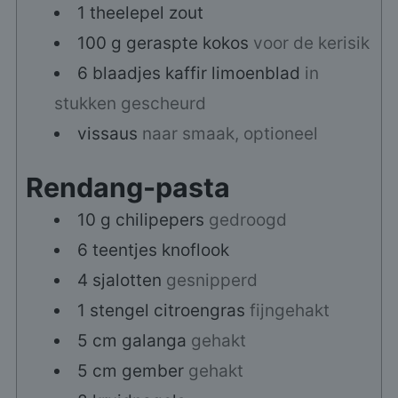
1
theelepel
zout
100
g
geraspte kokos
voor de kerisik
6
blaadjes
kaffir limoenblad
in
stukken gescheurd
vissaus
naar smaak, optioneel
Rendang-pasta
10
g
chilipepers
gedroogd
6
teentjes
knoflook
4
sjalotten
gesnipperd
1
stengel
citroengras
fijngehakt
5
cm
galanga
gehakt
5
cm
gember
gehakt