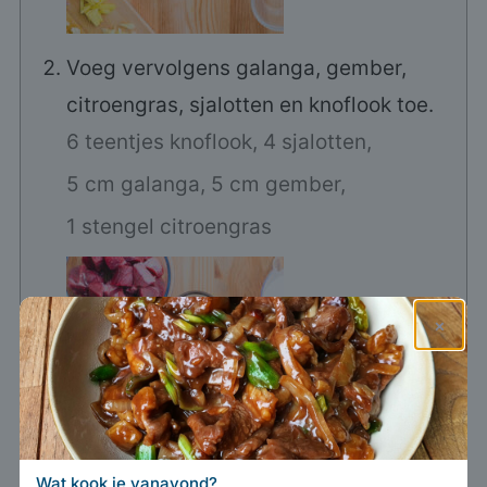
Voeg vervolgens galanga, gember,
citroengras, sjalotten en knoflook toe.
6 teentjes knoflook,
4 sjalotten,
5 cm galanga,
5 cm gember,
1 stengel citroengras
×
Wat kook je vanavond?