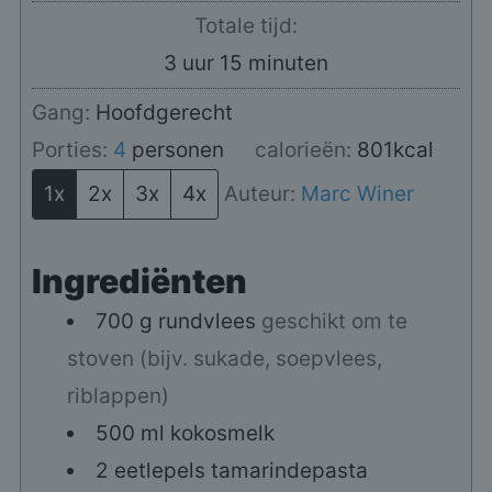
Totale tijd:
uur
minuten
3
uur
15
minuten
Gang:
Hoofdgerecht
Porties:
4
personen
calorieën:
801
kcal
1x
2x
3x
4x
Auteur:
Marc Winer
Ingrediënten
700
g
rundvlees
geschikt om te
stoven (bijv. sukade, soepvlees,
riblappen)
500
ml
kokosmelk
2
eetlepels
tamarindepasta