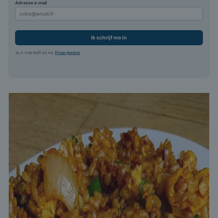
Adresse e-mail
Ik schrijf me in
Je e-mail blijft bij mij.
Privacybeleid
.