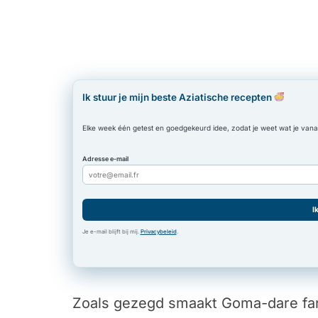
Ik stuur je mijn beste Aziatische recepten
Elke week één getest en goedgekeurd idee, zodat je weet wat je vanavo
Adresse e-mail
I
Je e-mail blijft bij mij.
Privacybeleid
.
Zoals gezegd smaakt Goma-dare fant