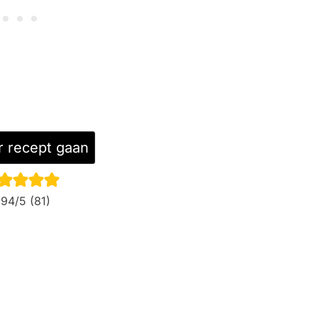
 recept gaan
.94
/5 (
81
)