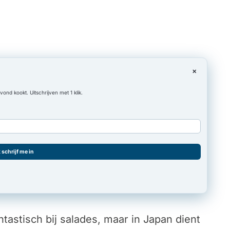
×
nd kookt. Uitschrijven met 1 klik.
k schrijf me in
astisch bij salades, maar in Japan dient