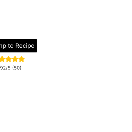
p to Recipe
.92
/5 (
50
)