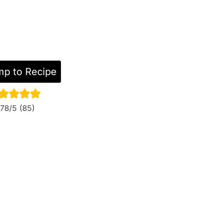
p to Recipe
.78
/5 (
85
)