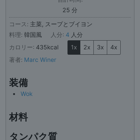
分
25
分
コース:
主菜, スープとブイヨン
料理:
韓国風
人分:
4
人分
カロリー:
435
kcal
1x
2x
3x
4x
著者:
Marc Winer
装備
Wok
材料
タンパク質