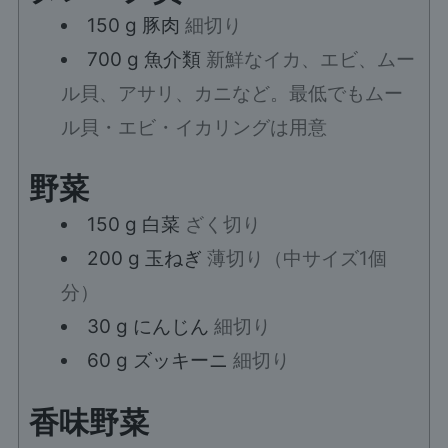
150
g
豚肉
細切り
700
g
魚介類
新鮮なイカ、エビ、ムー
ル貝、アサリ、カニなど。最低でもムー
ル貝・エビ・イカリングは用意
野菜
150
g
白菜
ざく切り
200
g
玉ねぎ
薄切り（中サイズ1個
分）
30
g
にんじん
細切り
60
g
ズッキーニ
細切り
香味野菜