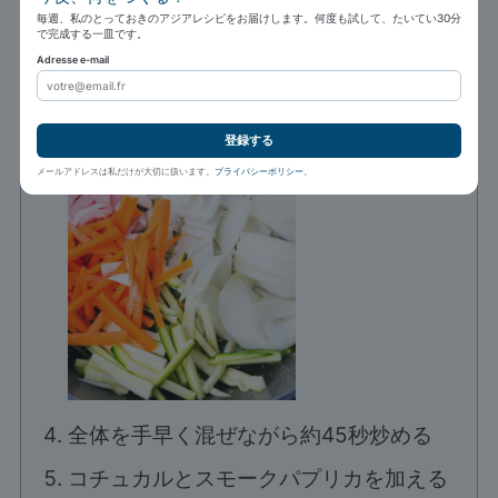
毎週、私のとっておきのアジアレシピをお届けします。何度も試して、たいてい30分
150 g 豚肉
で完成する一皿です。
Adresse e-mail
登録する
メールアドレスは私だけが大切に扱います。
プライバシーポリシー
。
全体を手早く混ぜながら約45秒炒める
コチュカルとスモークパプリカを加える