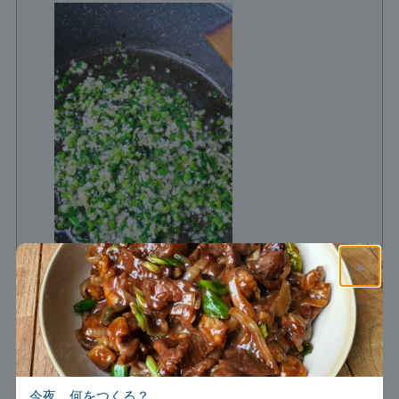
×
強火にし、豚肉・白菜・玉ねぎ・にんじ
ん・ズッキーニを加える
150 g 白菜,
200 g 玉ねぎ,
30 g にんじん,
60 g ズッキーニ,
今夜、何をつくる？