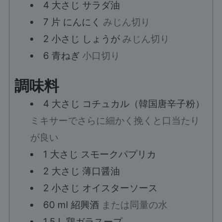
4
大さじ
サラダ油
7
片
にんにく
みじん切り
2
小さじ
しょうが
みじん切り
6
青ねぎ
小口切り
調味料
4
大さじ
コチュカル（韓国唐辛子粉）
ミキサーでさらに細かく挽くと口当たり
が良い
1
大さじ
スモークパプリカ
2
大さじ
薄口醤油
2
小さじ
オイスターソース
60
ml
紹興酒
または同量の水
1.5
L
鶏ガラスープ