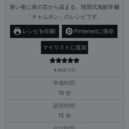
寒い夜に体の芯から温まる、韓国式海鮮辛麺
「チャムポン」のレシピです。
レシピを印刷
Pinterestに保存
マイリストに追加
4.95
/5 (
17
)
準備時間:
分
10
分
調理時間:
分
15
分
合計時間: