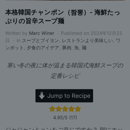
本格韓国チャンポン（짬뽕）- 海鮮たっ
ぷりの旨辛スープ麺
Written by
Marc Winer
Published on
2024年12月23
日
in
スープとブイヨン
,
レストランより美味しい
,
ワ
ンポット
,
夕食のアイデア
,
豚肉
,
魚
,
麺
寒い冬の夜に体が温まる韓国式海鮮スープの
定番レシピ
Jump to Recipe
4.95
/5 (
17
)
ジャジャンミョン
をご存じですか？ 朝にホッ