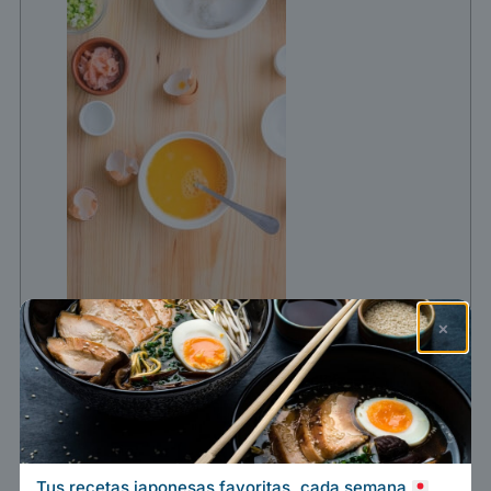
×
Calienta una cantidad generosa de
aceite en una sartén o wok.
Vierte los huevos en la sartén. Cuando
empiecen a burbujear y la base
Tus recetas japonesas favoritas, cada semana