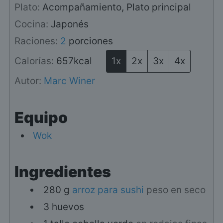
Plato:
Acompañamiento, Plato principal
Cocina:
Japonés
Raciones:
2
porciones
Calorías:
657
kcal
1x
2x
3x
4x
Autor:
Marc Winer
Equipo
Wok
Ingredientes
280
g
arroz para sushi
peso en seco
3
huevos