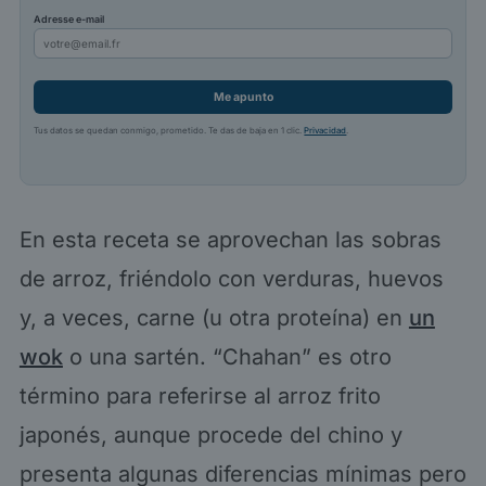
Adresse e-mail
Me apunto
Tus datos se quedan conmigo, prometido. Te das de baja en 1 clic.
Privacidad
.
En esta receta se aprovechan las sobras
de arroz, friéndolo con verduras, huevos
y, a veces, carne (u otra proteína) en
un
wok
o una sartén. “Chahan” es otro
término para referirse al arroz frito
japonés, aunque procede del chino y
presenta algunas diferencias mínimas pero