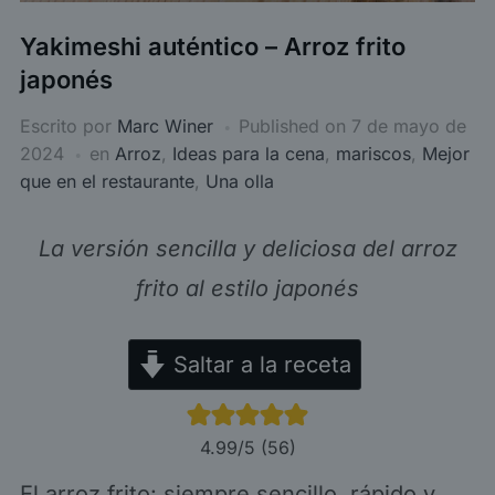
Yakimeshi auténtico – Arroz frito
japonés
Escrito por
Marc Winer
Published on
7 de mayo de
2024
en
Arroz
,
Ideas para la cena
,
mariscos
,
Mejor
que en el restaurante
,
Una olla
La versión sencilla y deliciosa del arroz
frito al estilo japonés
Saltar a la receta
4.99
/5 (
56
)
El arroz frito: siempre sencillo, rápido y