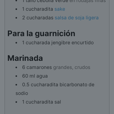
1
tallo
cebolla verde
en rodajas finas
1
cucharadita
sake
2
cucharadas
salsa de soja ligera
Para la guarnición
1
cucharada
jengibre encurtido
Marinada
6
camarones
grandes, crudos
60
ml
agua
0.5
cucharadita
bicarbonato de
sodio
1
cucharadita
sal