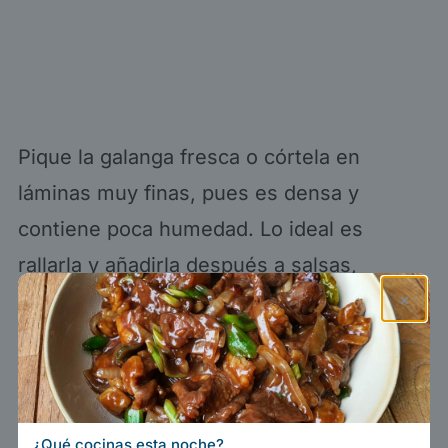
Pique la galanga fresca o córtela en
láminas muy finas, pues es densa y
contiene poca humedad. Lo ideal es
rallarla y añadirla después a salsas,
×
adobos —como los de las
brochetas de
pollo satay
—, curris, salteados y sopas,
entre ellas la
sopa tom kha
.
¿Qué cocinas esta noche?