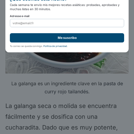
Cada semana te envío mis mejores recetas asiáticas: probadas, aprobadas y
muchas listas en 30 minutos.
Adresse e-mail
Me suscribo
Tu correo se queda conmigo.
Política de privacidad
.
La galanga es un ingrediente clave en la
pasta de
curry rojo tailandés
.
La galanga seca o molida se encuentra
fácilmente y se dosifica con una
cucharadita. Dado que es muy potente,